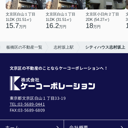
文京区白山１丁目
文京区白山１丁目
文京区小日向２丁目
1LDK (31.51㎡)
1LDK (31.51㎡)
2DK (54.27㎡)
3
15.7
16.2
18
万円
万円
万円
板橋区の不動産一覧
志村坂上駅
シティハウス志村坂上
文京区の不動産のことならケーコーポレーションへ！
東京都文京区白山１丁目33-19
TEL:03-5689-0441
FAX:
03-5689-6809
ホーム
会社概要