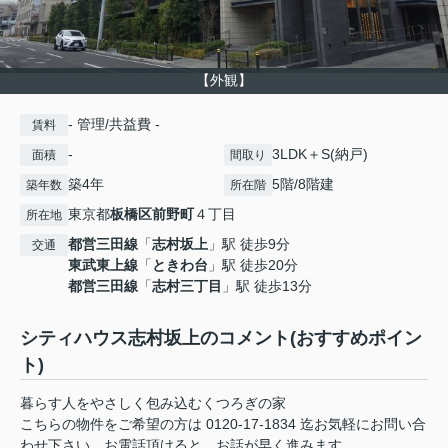
【外観】
- 管理/共益費 -
賃料
-
3LDK＋S(納戸)
面積
間取り
築4年
5階/8階建
築年数
所在階
東京都
板橋区
前野町
４丁目
所在地
都営三田線
「
志村坂上
」駅 徒歩9分
交通
東武東上線
「
ときわ台
」駅 徒歩20分
都営三田線
「
志村三丁目
」駅 徒歩13分
シティハウス志村坂上のコメント(おすすめポイン
ト)
暮らす人をやさしく包み込むくつろぎの家
こちらの物件をご希望の方は 0120-17-1834 迄お気軽にお問い合
わせ下さい。お電話頂けると、お話が早く進みます。