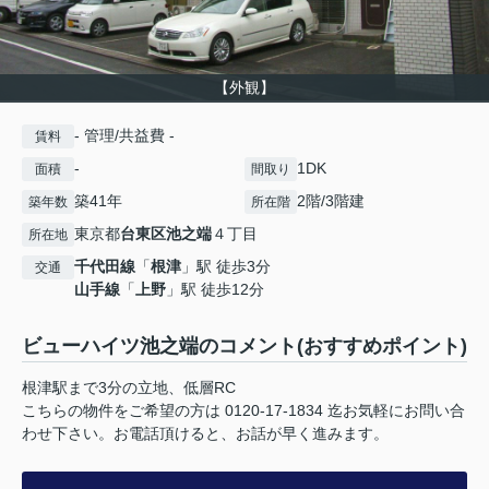
【外観】
- 管理/共益費 -
賃料
-
1DK
面積
間取り
築41年
2階/3階建
築年数
所在階
東京都
台東区
池之端
４丁目
所在地
千代田線
「
根津
」駅 徒歩3分
交通
山手線
「
上野
」駅 徒歩12分
ビューハイツ池之端のコメント(おすすめポイント)
根津駅まで3分の立地、低層RC
こちらの物件をご希望の方は 0120-17-1834 迄お気軽にお問い合
わせ下さい。お電話頂けると、お話が早く進みます。