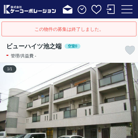
この物件の募集は終了しました。
ビューハイツ池之端
空室0
-
管理/共益費 -
1
/
1