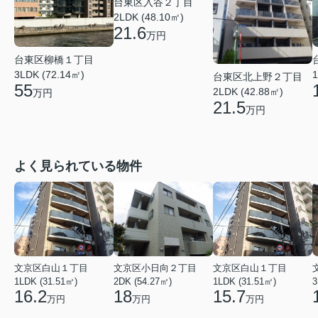
台東区入谷２丁目
2LDK (48.10㎡)
21.6
万円
台東区柳橋１丁目
3LDK (72.14㎡)
1
台東区北上野２丁目
55
2LDK (42.88㎡)
万円
21.5
万円
よく見られている物件
文京区白山１丁目
文京区小日向２丁目
文京区白山１丁目
1LDK (31.51㎡)
2DK (54.27㎡)
1LDK (31.51㎡)
3
16.2
18
15.7
万円
万円
万円