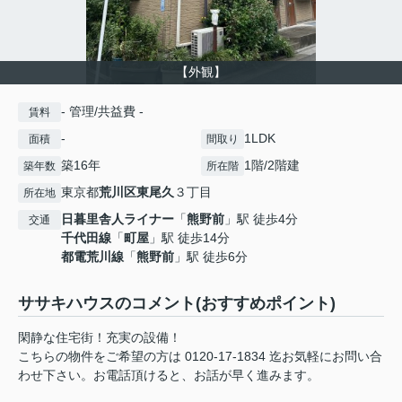
【外観】
- 管理/共益費 -
賃料
-
1LDK
面積
間取り
築16年
1階/2階建
築年数
所在階
東京都
荒川区
東尾久
３丁目
所在地
日暮里舎人ライナー
「
熊野前
」駅 徒歩4分
交通
千代田線
「
町屋
」駅 徒歩14分
都電荒川線
「
熊野前
」駅 徒歩6分
ササキハウスのコメント(おすすめポイント)
閑静な住宅街！充実の設備！
こちらの物件をご希望の方は 0120-17-1834 迄お気軽にお問い合
わせ下さい。お電話頂けると、お話が早く進みます。