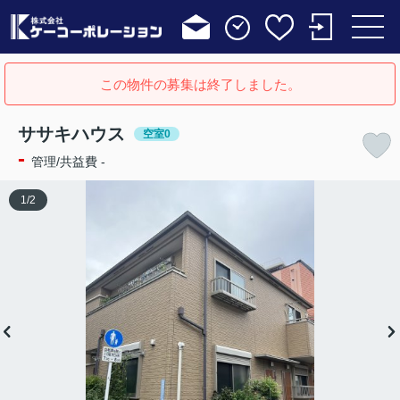
この物件の募集は終了しました。
ササキハウス
空室0
-
管理/共益費 -
1
/
2