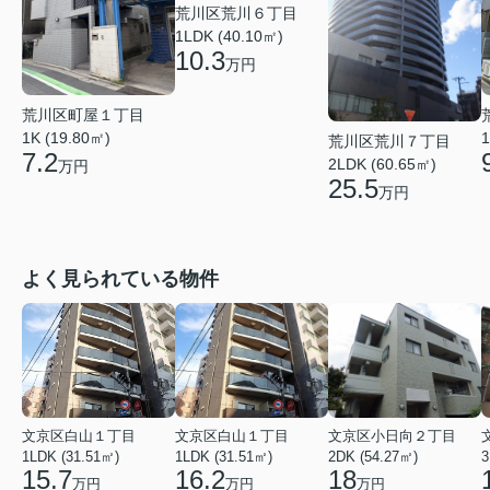
荒川区荒川６丁目
1LDK (40.10㎡)
10.3
万円
荒川区町屋１丁目
1K (19.80㎡)
1
荒川区荒川７丁目
7.2
2LDK (60.65㎡)
万円
25.5
万円
よく見られている物件
文京区白山１丁目
文京区白山１丁目
文京区小日向２丁目
1LDK (31.51㎡)
1LDK (31.51㎡)
2DK (54.27㎡)
3
15.7
16.2
18
万円
万円
万円