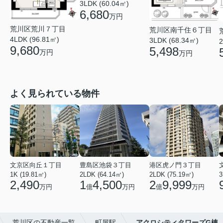
3LDK (60.04㎡)
6,680
万円
荒川区荒川７丁目
荒川区南千住６丁目
4LDK (96.81㎡)
3LDK (68.34㎡)
2
9,680
5,498
万円
万円
よく見られている物件
文京区向丘１丁目
豊島区池袋３丁目
港区虎ノ門３丁目
1K (19.81㎡)
2LDK (64.14㎡)
2LDK (75.19㎡)
3
2,490
1
4,500
2
9,999
万円
億
万円
億
万円
荒川区の不動産一覧
町屋駅
アクロシティタワーズG棟