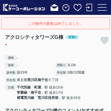
この物件の募集は終了しました。
アクロシティタワーズG棟
空室0
-
-
価格
-
3LDK
面積
間取り
築33年
5階/32階建
築年数
所在階
東京都
荒川区
南千住
６丁目
所在地
千代田線
「
町屋
」駅 徒歩15分
交通
常磐線
「
南千住
」駅 徒歩17分
都電荒川線
「
荒川区役所前
」駅 徒歩10分
アクロシティタワーズG棟のコメント(おすすめポ