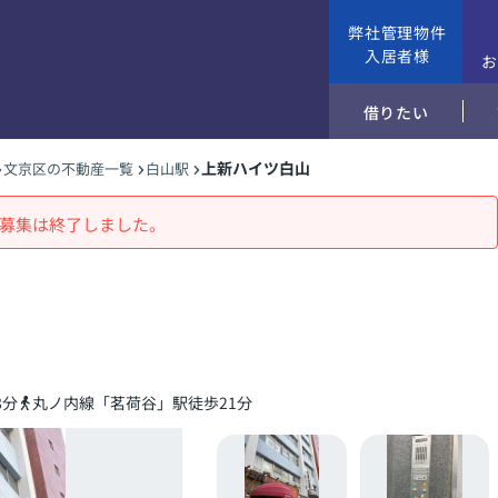
弊社管理物件
入居者様
借りたい
上新ハイツ白山
文京区の不動産一覧
白山駅
募集は終了しました。
8分
丸ノ内線「茗荷谷」駅徒歩21分