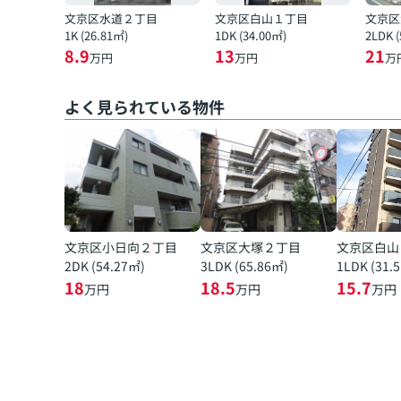
文京区水道２丁目
文京区白山１丁目
文京区
1K (26.81㎡)
1DK (34.00㎡)
2LDK 
8.9
13
21
万円
万円
万
よく見られている物件
文京区小日向２丁目
文京区大塚２丁目
文京区白山
2DK (54.27㎡)
3LDK (65.86㎡)
1LDK (31.
18
18.5
15.7
万円
万円
万円