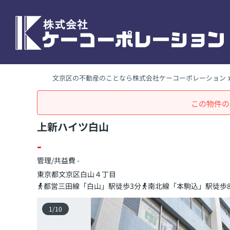
文京区の不動産のことなら株式会社ケーコーポレーション
この物件の
上新ハイツ白山
-
管理/共益費 -
東京都
文京区
白山
４丁目
都営三田線「白山」駅徒歩3分
南北線「本駒込」駅徒歩
1
/
10