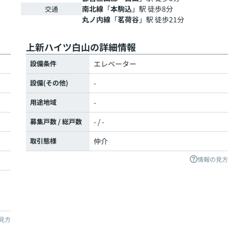
南北線
「
本駒込
」駅 徒歩8分
交通
丸ノ内線
「
茗荷谷
」駅 徒歩21分
上新ハイツ白山の詳細情報
設備条件
エレベーター
設備(その他)
-
用途地域
-
募集戸数 / 総戸数
- / -
取引態様
仲介
情報の見方
見方