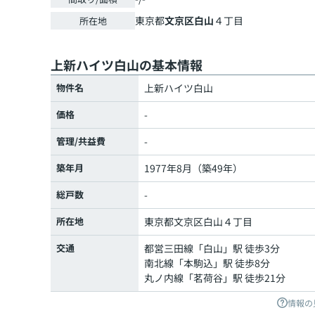
東京都
文京区
白山
４丁目
所在地
上新ハイツ白山の基本情報
物件名
上新ハイツ白山
価格
-
管理/共益費
-
築年月
1977年8月（築49年）
総戸数
-
所在地
東京都
文京区
白山
４丁目
交通
都営三田線
「
白山
」駅 徒歩3分
南北線
「
本駒込
」駅 徒歩8分
丸ノ内線
「
茗荷谷
」駅 徒歩21分
情報の