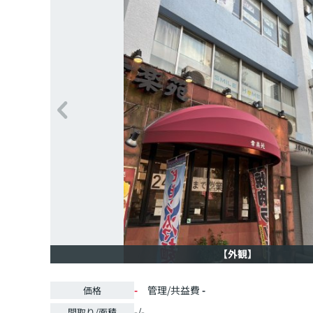
【外観】
-
管理/共益費
-
価格
-/-
間取り/面積