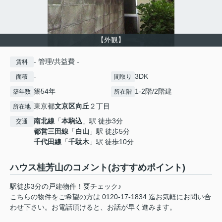
【外観】
- 管理/共益費 -
賃料
-
3DK
面積
間取り
築54年
1-2階/2階建
築年数
所在階
東京都
文京区
向丘
２丁目
所在地
南北線
「
本駒込
」駅 徒歩3分
交通
都営三田線
「
白山
」駅 徒歩5分
千代田線
「
千駄木
」駅 徒歩10分
ハウス桂芳山のコメント(おすすめポイント)
駅徒歩3分の戸建物件！要チェック♪
こちらの物件をご希望の方は 0120-17-1834 迄お気軽にお問い合
わせ下さい。お電話頂けると、お話が早く進みます。