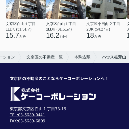
文京区白山１丁目
文京区白山１丁目
文京区小日向２丁目
1LDK (31.51㎡)
1LDK (31.51㎡)
2DK (54.27㎡)
3
15.7
16.2
18
万円
万円
万円
ーション
文京区の不動産一覧
本駒込駅
ハウス桂芳山
文京区の不動産のことならケーコーポレーションへ！
東京都文京区白山１丁目33-19
TEL:03-5689-0441
FAX:
03-5689-6809