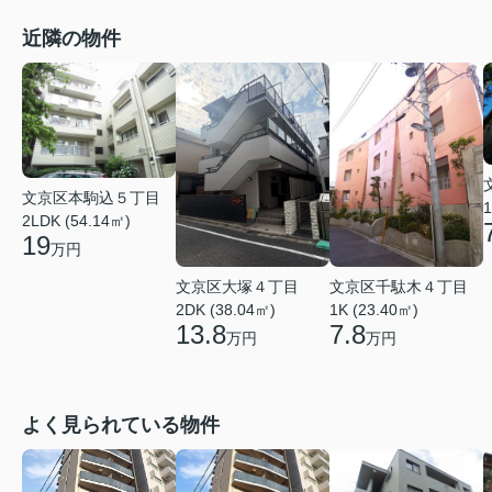
近隣の物件
文京区本駒込５丁目
1
2LDK (54.14㎡)
19
万円
文京区大塚４丁目
文京区千駄木４丁目
2DK (38.04㎡)
1K (23.40㎡)
13.8
7.8
万円
万円
よく見られている物件