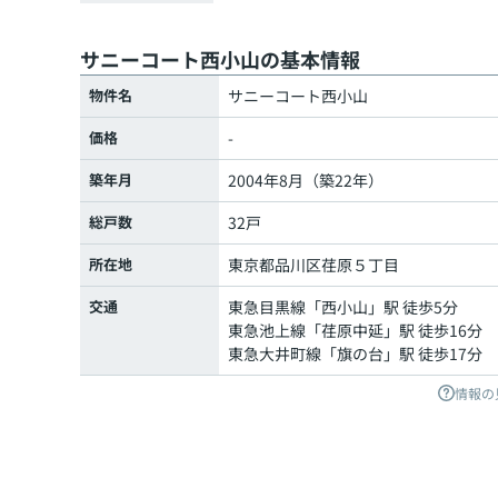
サニーコート西小山の基本情報
物件名
サニーコート西小山
価格
-
築年月
2004年8月（築22年）
総戸数
32戸
所在地
東京都
品川区
荏原
５丁目
交通
東急目黒線
「
西小山
」駅 徒歩5分
東急池上線
「
荏原中延
」駅 徒歩16分
東急大井町線
「
旗の台
」駅 徒歩17分
情報の