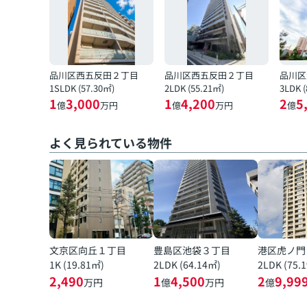
品川区西五反田２丁目
品川区西五反田２丁目
品川区
1SLDK (57.30㎡)
2LDK (55.21㎡)
3LDK 
1
3,000
1
4,200
2
5
億
万円
億
万円
億
よく見られている物件
文京区向丘１丁目
豊島区池袋３丁目
港区虎ノ門
1K (19.81㎡)
2LDK (64.14㎡)
2LDK (75.
2,490
1
4,500
2
9,99
万円
億
万円
億