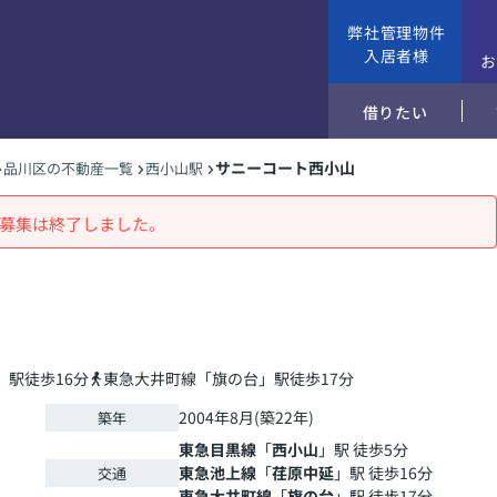
弊社管理物件
入居者様
借りたい
サニーコート西小山
品川区の不動産一覧
西小山駅
募集は終了しました。
」駅徒歩16分
東急大井町線「旗の台」駅徒歩17分
2004年8月(築22年)
築年
東急目黒線
「
西小山
」駅 徒歩5分
東急池上線
「
荏原中延
」駅 徒歩16分
交通
東急大井町線
「
旗の台
」駅 徒歩17分