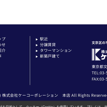
ップ
駅近
▶
文京区の
わせ
分譲賃貸
▶
紹介
タワーマンション
▶
声
新築戸建て
▶
東京都文
TEL:03-
FAX:03-
c) 株式会社ケーコーポレーション 本店 All Rights Reserve
を目的として、クッキー（Cookie）を使用しています。
詳しくは、