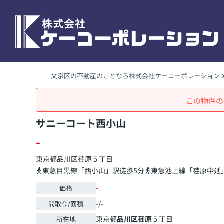
文京区の不動産のことなら株式会社ケーコーポレーション
この物件の
サニーコート西小山
-
東京都
品川区
荏原
５丁目
東急目黒線「西小山」駅徒歩5分
東急池上線「荏原中延
-
価格
-/-
間取り/面積
東京都
品川区
荏原
５丁目
所在地