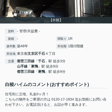
【外観】
- 管理/共益費 -
賃料
-
1R
面積
間取り
築48年
1階/2階建
築年数
所在階
東京都
文京区
千石
４丁目
所在地
都営三田線
「
千石
」駅 徒歩3分
交通
山手線
「
巣鴨
」駅 徒歩9分
都営三田線
「
巣鴨
」駅 徒歩9分
白稜ハイムのコメント(おすすめポイント)
住宅街に立地、礼金0ヶ月！
こちらの物件をご希望の方は 0120-17-1834 迄お気軽にお問い合
わせ下さい。お電話頂けると、お話が早く進みます。