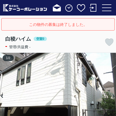
この物件の募集は終了しました。
白稜ハイム
空室0
-
管理/共益費 -
1
/
2