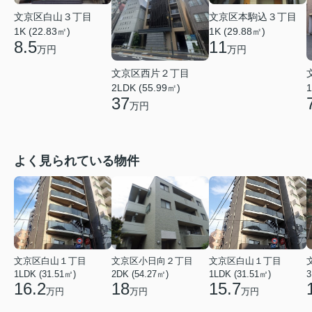
文京区白山３丁目
文京区本駒込３丁目
1K (22.83㎡)
1K (29.88㎡)
8.5
11
万円
万円
文京区西片２丁目
2LDK (55.99㎡)
1
37
万円
よく見られている物件
文京区白山１丁目
文京区小日向２丁目
文京区白山１丁目
1LDK (31.51㎡)
2DK (54.27㎡)
1LDK (31.51㎡)
3
16.2
18
15.7
万円
万円
万円