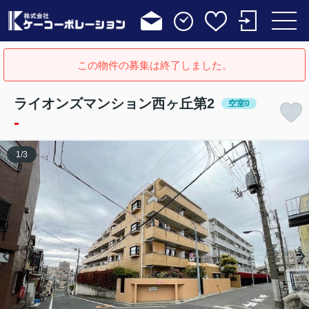
この物件の募集は終了しました。
ライオンズマンション西ヶ丘第2
空室0
-
1
/
3