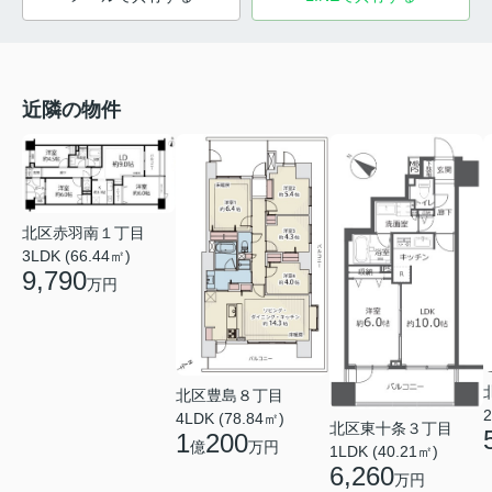
近隣の物件
北区赤羽南１丁目
3LDK (66.44㎡)
9,790
万円
北区豊島８丁目
2
4LDK (78.84㎡)
北区東十条３丁目
1
200
億
万円
1LDK (40.21㎡)
6,260
万円