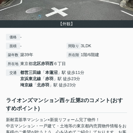
【外観】
-
価格
-
3LDK
面積
間取り
築39年
1階/6階建
築年数
所在階
東京都
北区
赤羽西
６丁目
所在地
都営三田線
「
本蓮沼
」駅 徒歩11分
交通
京浜東北線
「
赤羽
」駅 徒歩23分
埼京線
「
北赤羽
」駅 徒歩23分
ライオンズマンション西ヶ丘第2のコメント(おす
すめポイント)
新耐震基準マンション×新規リフォーム完了物件！
中古マンション・一戸建て・土地等の東京都内売買物件情報をお
客様のご希望が叶うよう、心を込めてご紹介しております。お客