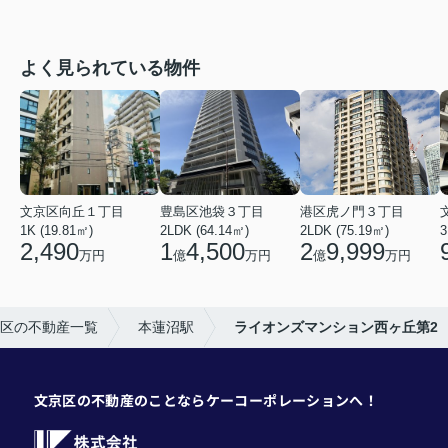
よく見られている物件
文京区向丘１丁目
豊島区池袋３丁目
港区虎ノ門３丁目
1K (19.81㎡)
2LDK (64.14㎡)
2LDK (75.19㎡)
3
2,490
1
4,500
2
9,999
万円
億
万円
億
万円
区の不動産一覧
本蓮沼駅
ライオンズマンション西ヶ丘第2
文京区の不動産のことならケーコーポレーションへ！