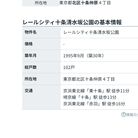
東京都
北区
十条仲原
４丁目
所在地
レールシティ十条清水坂公園の基本情報
物件名
レールシティ十条清水坂公園
価格
-
築年月
1995年9月（築30年）
総戸数
102戸
所在地
東京都
北区
十条仲原
４丁目
交通
京浜東北線
「
東十条
」駅 徒歩11分
埼京線
「
十条
」駅 徒歩13分
京浜東北線
「
赤羽
」駅 徒歩16分
情報の