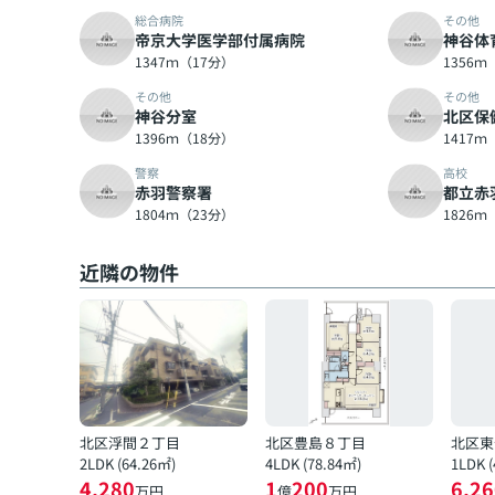
総合病院
その他
帝京大学医学部付属病院
神谷体
1347ｍ（17分）
1356ｍ
その他
その他
神谷分室
北区保
1396ｍ（18分）
1417ｍ
警察
高校
赤羽警察署
都立赤
1804ｍ（23分）
1826ｍ
近隣の物件
北区浮間２丁目
北区豊島８丁目
北区東
2LDK (64.26㎡)
4LDK (78.84㎡)
1LDK 
4,280
1
200
6,26
万円
億
万円