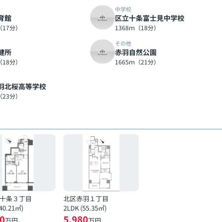
中学校
育館
区立十条富士見中学校
（17分）
1368ｍ（18分）
その他
健所
赤羽自然公園
（18分）
1665ｍ（21分）
羽北桜高等学校
（23分）
十条３丁目
北区赤羽１丁目
(40.21㎡)
2LDK (55.35㎡)
0
5,980
万円
万円