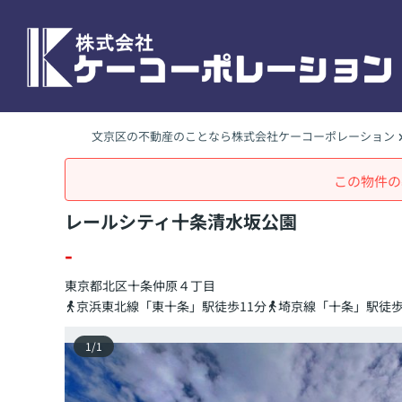
文京区の不動産のことなら株式会社ケーコーポレーション
この物件の
レールシティ十条清水坂公園
-
東京都
北区
十条仲原
４丁目
京浜東北線「東十条」駅徒歩11分
埼京線「十条」駅徒歩
1
/
1