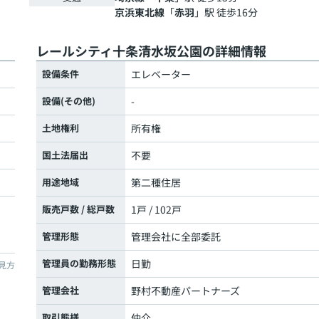
京浜東北線
「
赤羽
」駅 徒歩16分
レールシティ十条清水坂公園の詳細情報
設備条件
エレベーター
設備(その他)
-
土地権利
所有権
国土法届出
不要
用途地域
第二種住居
販売戸数 / 総戸数
1戸 / 102戸
管理形態
管理会社に全部委託
管理員の勤務形態
日勤
見方
管理会社
野村不動産パートナーズ
取引態様
仲介