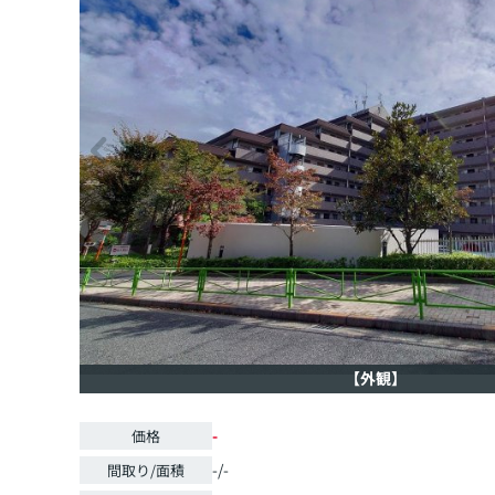
【外観】
-
価格
-/-
間取り/面積