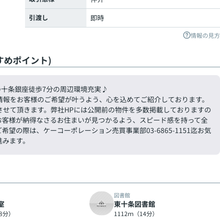
引渡し
即時
情報の見方
すめポイント)
の十条銀座徒歩7分の周辺環境充実♪
情報をお客様のご希望が叶うよう、心を込めてご紹介しております。
させて頂きます。弊社HPには公開前の物件を多数掲載しておりますの
お客様が納得なさるお住まいが見つかるよう、スピード感を持って全
の際は、ケーコーポレーション売買事業部03-6865-1151迄お気
進みます。
図書館
室
東十条図書館
（8分）
1112ｍ（14分）