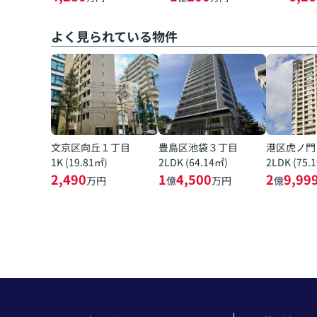
よく見られている物件
文京区向丘１丁目
豊島区池袋３丁目
港区虎ノ門
1K (19.81㎡)
2LDK (64.14㎡)
2LDK (75.
2,490
1
4,500
2
9,99
万円
億
万円
億