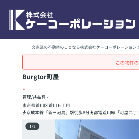
文京区の不動産のことなら株式会社ケーコーポレーション
この物件の
Burgtor町屋
-
管理/共益費 -
東京都
荒川区
荒川
６丁目
京成本線「新三河島」駅徒歩8分
都電荒川線「町屋二丁
1
/
1