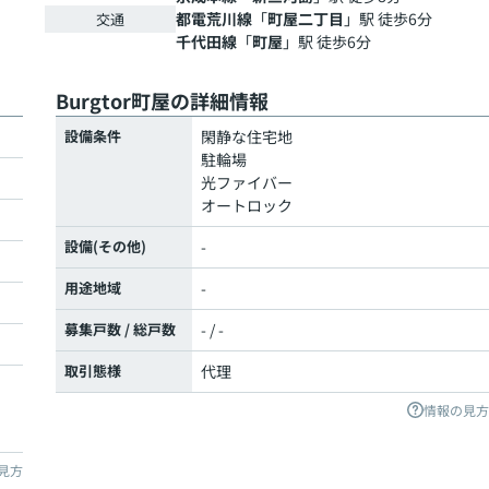
都電荒川線
「
町屋二丁目
」駅 徒歩6分
交通
千代田線
「
町屋
」駅 徒歩6分
Burgtor町屋の詳細情報
設備条件
閑静な住宅地
駐輪場
光ファイバー
オートロック
設備(その他)
-
用途地域
-
募集戸数 / 総戸数
- / -
取引態様
代理
情報の見方
見方