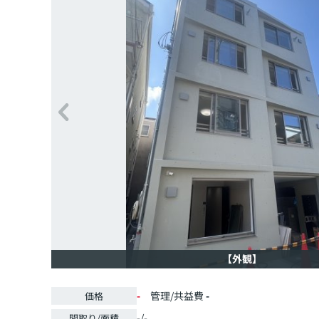
【外観】
-
管理/共益費
-
価格
-/-
間取り/面積