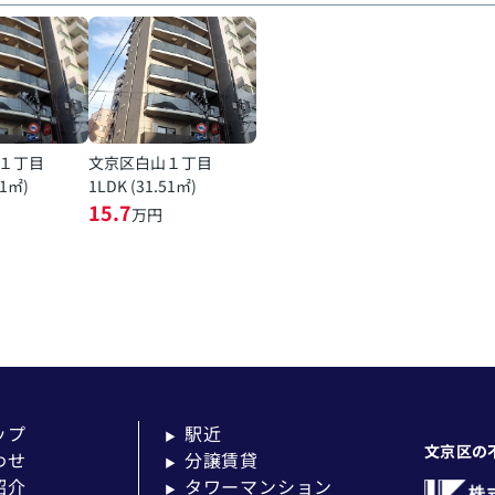
１丁目
文京区白山１丁目
51㎡)
1LDK (31.51㎡)
15.7
万円
ップ
駅近
▶
文京区の
わせ
分譲賃貸
▶
紹介
タワーマンション
▶