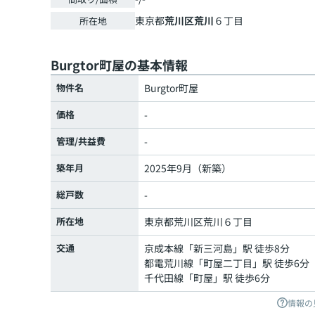
東京都
荒川区
荒川
６丁目
所在地
Burgtor町屋の基本情報
物件名
Burgtor町屋
価格
-
管理/共益費
-
築年月
2025年9月（新築）
総戸数
-
所在地
東京都
荒川区
荒川
６丁目
交通
京成本線
「
新三河島
」駅 徒歩8分
都電荒川線
「
町屋二丁目
」駅 徒歩6分
千代田線
「
町屋
」駅 徒歩6分
情報の