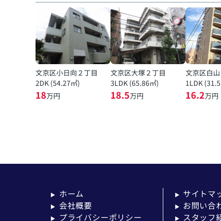
文京区小日向２丁目
文京区大塚２丁目
文京区白山
2DK (54.27㎡)
3LDK (65.86㎡)
1LDK (31.
18
18.5
16.2
万円
万円
万円
ホーム
サイトマ
▶
▶
会社概要
お問い合
▶
▶
プライバシーポリシー
スタッフ
▶
▶