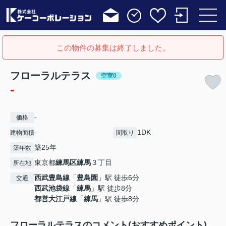
この物件の募集は終了しました。
フローラルテラス
空室0
-
-
価格
-
1DK
建物面積
間取り
築25年
築年数
東京都
練馬区
練馬
３丁目
所在地
西武豊島線
「
豊島園
」駅 徒歩6分
交通
西武池袋線
「
練馬
」駅 徒歩8分
都営大江戸線
「
練馬
」駅 徒歩8分
フローラルテラスのコメント(おすすめポイント)