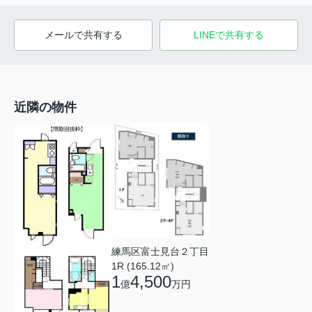
メールで共有する
LINEで共有する
近隣の物件
練馬区富士見台２丁目
1R (165.12㎡)
1
4,500
億
万円