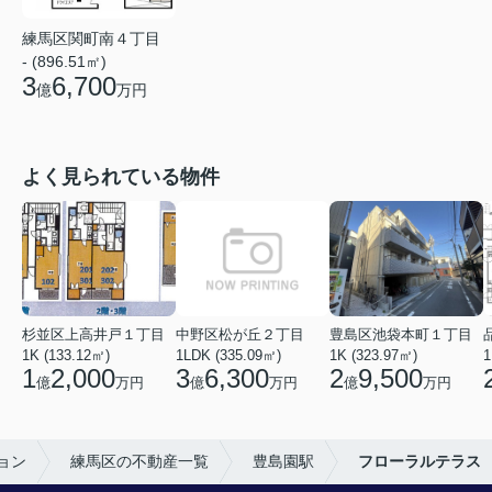
練馬区関町南４丁目
- (896.51㎡)
3
6,700
億
万円
よく見られている物件
杉並区上高井戸１丁目
中野区松が丘２丁目
豊島区池袋本町１丁目
1K (133.12㎡)
1LDK (335.09㎡)
1K (323.97㎡)
1
1
2,000
3
6,300
2
9,500
億
万円
億
万円
億
万円
ョン
練馬区の不動産一覧
豊島園駅
フローラルテラス