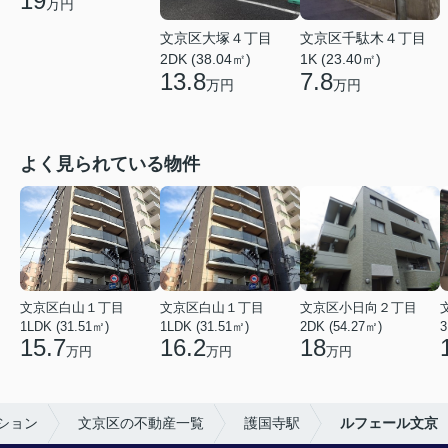
19
万円
文京区大塚４丁目
文京区千駄木４丁目
2DK (38.04㎡)
1K (23.40㎡)
13.8
7.8
万円
万円
よく見られている物件
文京区白山１丁目
文京区白山１丁目
文京区小日向２丁目
1LDK (31.51㎡)
1LDK (31.51㎡)
2DK (54.27㎡)
3
15.7
16.2
18
万円
万円
万円
ション
文京区の不動産一覧
護国寺駅
ルフェール文京