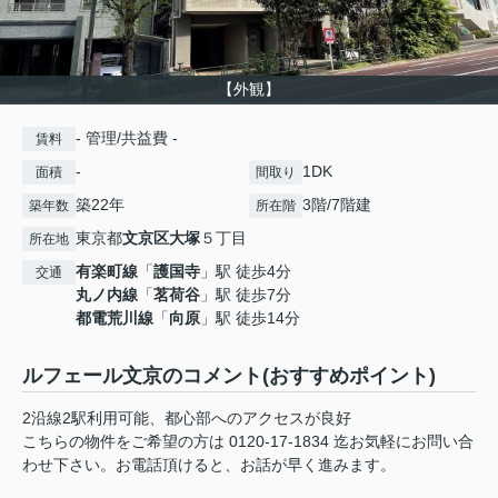
【外観】
- 管理/共益費 -
賃料
-
1DK
面積
間取り
築22年
3階/7階建
築年数
所在階
東京都
文京区
大塚
５丁目
所在地
有楽町線
「
護国寺
」駅 徒歩4分
交通
丸ノ内線
「
茗荷谷
」駅 徒歩7分
都電荒川線
「
向原
」駅 徒歩14分
ルフェール文京のコメント(おすすめポイント)
2沿線2駅利用可能、都心部へのアクセスが良好
こちらの物件をご希望の方は 0120-17-1834 迄お気軽にお問い合
わせ下さい。お電話頂けると、お話が早く進みます。