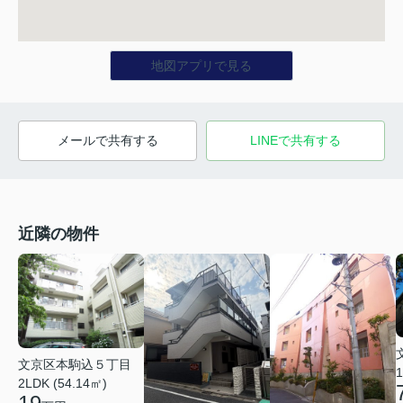
地図アプリで見る
メールで共有する
LINEで共有する
近隣の物件
文京区本駒込５丁目
1
2LDK (54.14㎡)