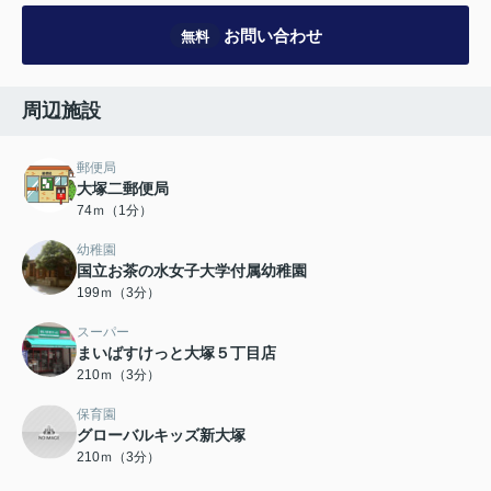
お問い合わせ
無料
周辺施設
郵便局
大塚二郵便局
74ｍ（1分）
幼稚園
国立お茶の水女子大学付属幼稚園
199ｍ（3分）
スーパー
まいばすけっと大塚５丁目店
210ｍ（3分）
保育園
グローバルキッズ新大塚
210ｍ（3分）