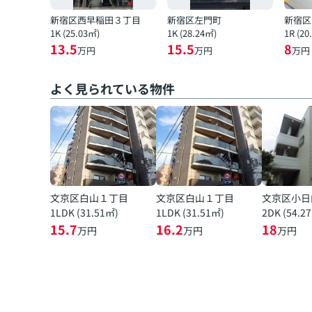
新宿区西早稲田３丁目
新宿区左門町
新宿区
1K (25.03㎡)
1K (28.24㎡)
1R (20
13.5
15.5
8
万円
万円
万円
よく見られている物件
文京区白山１丁目
文京区白山１丁目
文京区小日
1LDK (31.51㎡)
1LDK (31.51㎡)
2DK (54.2
15.7
16.2
18
万円
万円
万円