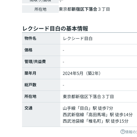
東京都
新宿区
下落合
３丁目
所在地
レクシード目白の基本情報
物件名
レクシード目白
価格
-
管理/共益費
-
築年月
2024年5月（築2年）
総戸数
-
所在地
東京都
新宿区
下落合
３丁目
交通
山手線
「
目白
」駅 徒歩7分
西武新宿線
「
高田馬場
」駅 徒歩14分
西武池袋線
「
椎名町
」駅 徒歩15分
情報の