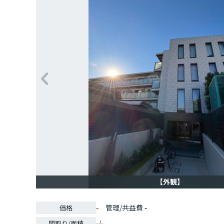
【外観】
-
管理/共益費
-
価格
-/-
間取り/面積