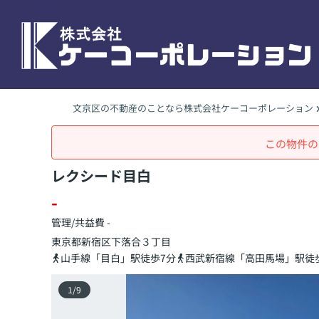
文京区の不動産のことなら株式会社ケーコーポレーション
この物件の
レクシード目白
-
管理/共益費 -
東京都
新宿区
下落合
３丁目
山手線「目白」駅徒歩7分
西武新宿線「高田馬場」駅徒歩
1
/
9