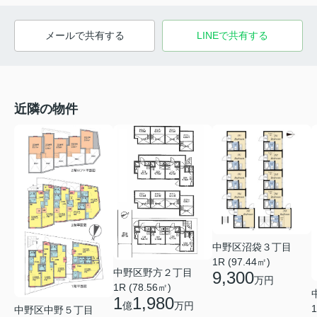
メールで共有する
LINEで共有する
近隣の物件
中野区沼袋３丁目
1R (97.44㎡)
中野区野方２丁目
9,300
万円
1R (78.56㎡)
1
1,980
億
万円
1
中野区中野５丁目