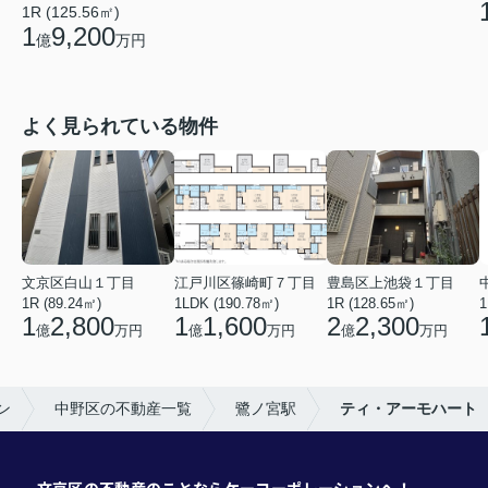
1R (125.56㎡)
1
9,200
億
万円
よく見られている物件
文京区白山１丁目
江戸川区篠崎町７丁目
豊島区上池袋１丁目
1R (89.24㎡)
1LDK (190.78㎡)
1R (128.65㎡)
1
1
2,800
1
1,600
2
2,300
億
万円
億
万円
億
万円
ン
中野区の不動産一覧
鷺ノ宮駅
ティ・アーモハート
文京区の不動産のことならケーコーポレーションへ！