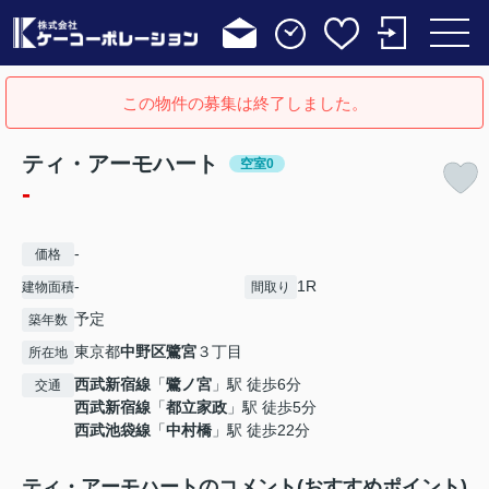
この物件の募集は終了しました。
ティ・アーモハート
空室0
-
-
価格
-
1R
建物面積
間取り
予定
築年数
東京都
中野区
鷺宮
３丁目
所在地
西武新宿線
「
鷺ノ宮
」駅 徒歩6分
交通
西武新宿線
「
都立家政
」駅 徒歩5分
西武池袋線
「
中村橋
」駅 徒歩22分
ティ・アーモハートのコメント(おすすめポイント)