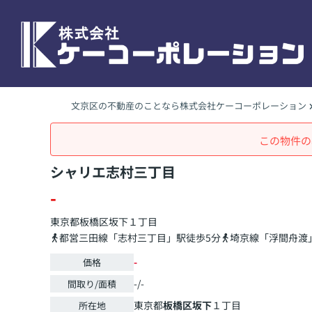
文京区の不動産のことなら株式会社ケーコーポレーション
この物件の
シャリエ志村三丁目
-
東京都
板橋区
坂下
１丁目
都営三田線「志村三丁目」駅徒歩5分
埼京線「浮間舟渡
-
価格
-/-
間取り/面積
東京都
板橋区
坂下
１丁目
所在地