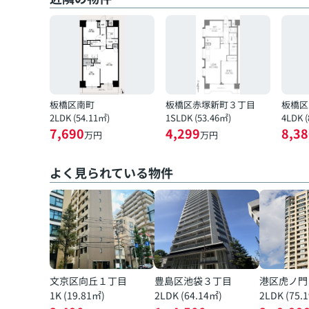
板橋区南町
板橋区赤塚新町３丁目
板橋区
2LDK (54.11㎡)
1SLDK (53.46㎡)
4LDK 
7,690
4,299
8,38
万円
万円
よく見られている物件
文京区向丘１丁目
豊島区池袋３丁目
港区虎ノ門
1K (19.81㎡)
2LDK (64.14㎡)
2LDK (75.