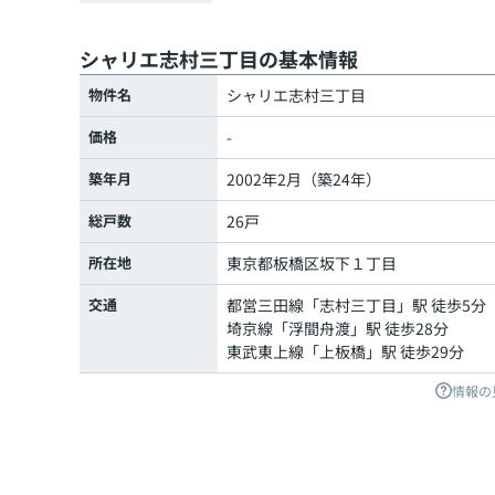
シャリエ志村三丁目の基本情報
物件名
シャリエ志村三丁目
価格
-
築年月
2002年2月（築24年）
総戸数
26戸
所在地
東京都
板橋区
坂下
１丁目
交通
都営三田線
「
志村三丁目
」駅 徒歩5分
埼京線
「
浮間舟渡
」駅 徒歩28分
東武東上線
「
上板橋
」駅 徒歩29分
情報の