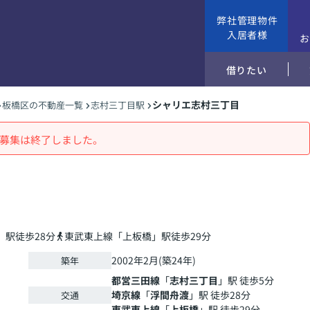
弊社管理物件
入居者様
借りたい
シャリエ志村三丁目
板橋区の不動産一覧
志村三丁目駅
募集は終了しました。
」駅徒歩28分
東武東上線「上板橋」駅徒歩29分
2002年2月(築24年)
築年
都営三田線
「
志村三丁目
」駅 徒歩5分
埼京線
「
浮間舟渡
」駅 徒歩28分
交通
東武東上線
「
上板橋
」駅 徒歩29分