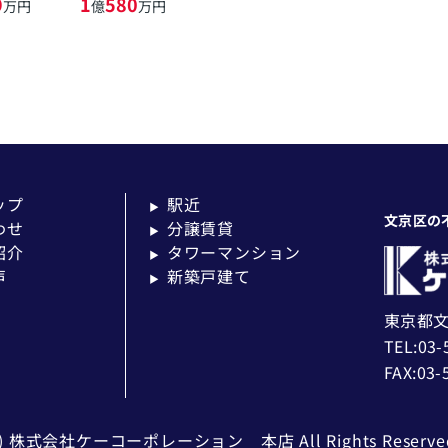
9
1
580
万円
億
万円
ップ
駅近
▶
文京区の
わせ
分譲賃貸
▶
紹介
タワーマンション
▶
声
新築戸建て
▶
東京都文
TEL:03-
FAX:03-
c) 株式会社ケーコーポレーション 本店 All Rights Reserve