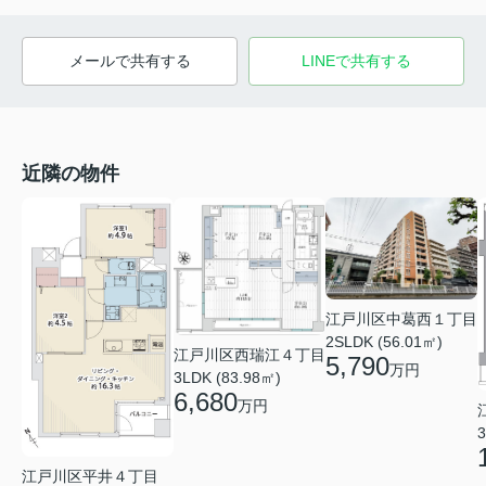
メールで共有する
LINEで共有する
近隣の物件
江戸川区中葛西１丁目
2SLDK (56.01㎡)
江戸川区西瑞江４丁目
5,790
万円
3LDK (83.98㎡)
6,680
万円
3
江戸川区平井４丁目