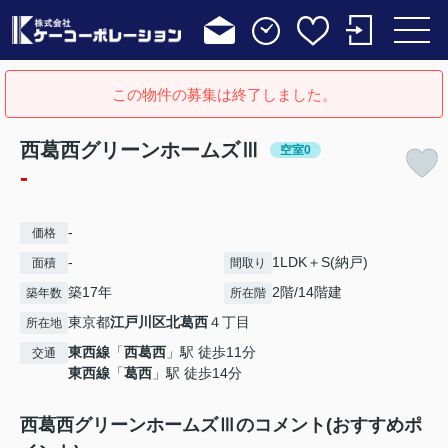
この物件の募集は終了しました。
西葛西グリーンホームズⅢ
空室0
-
-
価格
-
1LDK＋S(納戸)
面積
間取り
築17年
2階/14階建
築年数
所在階
東京都
江戸川区
北葛西
４丁目
所在地
東西線
「
西葛西
」駅 徒歩11分
交通
東西線
「
葛西
」駅 徒歩14分
西葛西グリーンホームズⅢのコメント(おすすめポ