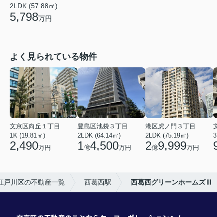
2LDK (57.88㎡)
5,798
万円
よく見られている物件
文京区向丘１丁目
豊島区池袋３丁目
港区虎ノ門３丁目
1K (19.81㎡)
2LDK (64.14㎡)
2LDK (75.19㎡)
3
2,490
1
4,500
2
9,999
万円
億
万円
億
万円
江戸川区の不動産一覧
西葛西駅
西葛西グリーンホームズⅢ