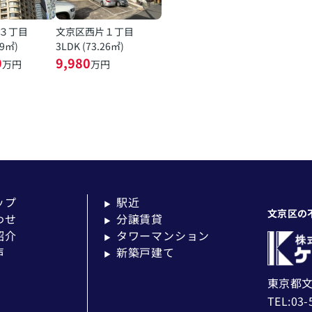
３丁目
文京区西片１丁目
19㎡)
3LDK (73.26㎡)
9
9,980
万円
万円
ップ
駅近
▶
文京区の
わせ
分譲賃貸
▶
紹介
タワーマンション
▶
声
新築戸建て
▶
東京都文
TEL:03-