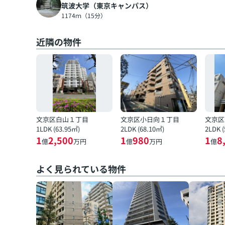
筑波大学（東京キャンパス）
1174ｍ（15分）
近隣の物件
文京区白山１丁目
文京区小日向１丁目
文京区
1LDK (63.95㎡)
2LDK (68.10㎡)
2LDK 
1
2,500
1
980
1
8
億
万円
億
万円
億
よく見られている物件