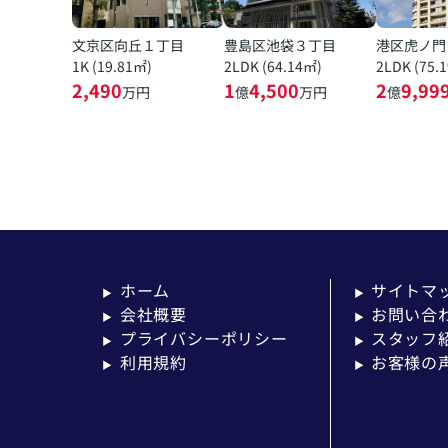
文京区向丘１丁目
豊島区池袋３丁目
港区虎ノ門
1K (19.81㎡)
2LDK (64.14㎡)
2LDK (75.
2,490
1
4,500
2
9,99
万円
億
万円
億
ホーム
サイトマ
▶
▶
会社概要
お問い合
▶
▶
プライバシーポリシー
スタッフ
▶
▶
利用規約
お客様の
▶
▶