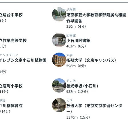
幼稚園
立茗台中学校
東京学芸大学教育学部附属幼稚園
（3分）
竹早園舎
310ｍ（4分）
図書館
立竹早高等学校
小石川図書館
（6分）
462ｍ（6分）
エンスストア
大学
イレブン文京小石川植物園
拓殖大学（文京キャンパス）
598ｍ（8分）
（7分）
その他
立窪町小学校
善光寺坂 (小石川)
11分）
932ｍ（12分）
施設
大学
戸川橋体育館
放送大学（東京文京学習センタ
（14分）
ー）
1170ｍ（15分）