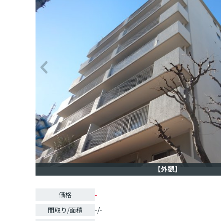
【外観】
-
価格
-/-
間取り/面積