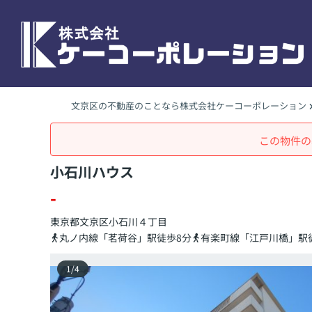
文京区の不動産のことなら株式会社ケーコーポレーション
この物件の
小石川ハウス
-
東京都
文京区
小石川
４丁目
丸ノ内線「茗荷谷」駅徒歩8分
有楽町線「江戸川橋」駅徒
1
/
4