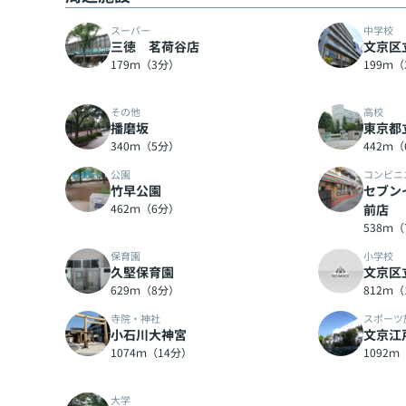
スーパー
中学校
三徳 茗荷谷店
文京区
179ｍ（3分）
199ｍ
その他
高校
播磨坂
東京都
340ｍ（5分）
442ｍ
公園
コンビニ
竹早公園
セブン
462ｍ（6分）
前店
538ｍ
保育園
小学校
久堅保育園
文京区
629ｍ（8分）
812ｍ（
寺院・神社
スポーツ
小石川大神宮
文京江
1074ｍ（14分）
1092ｍ
大学