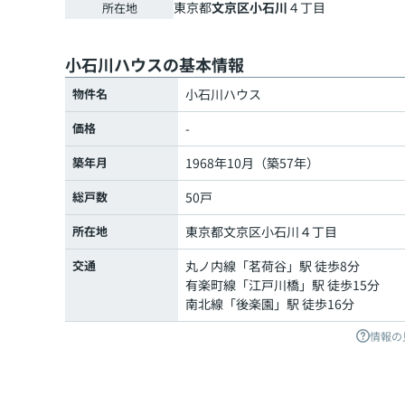
東京都
文京区
小石川
４丁目
所在地
小石川ハウスの基本情報
物件名
小石川ハウス
価格
-
築年月
1968年10月（築57年）
総戸数
50戸
所在地
東京都
文京区
小石川
４丁目
交通
丸ノ内線
「
茗荷谷
」駅 徒歩8分
有楽町線
「
江戸川橋
」駅 徒歩15分
南北線
「
後楽園
」駅 徒歩16分
情報の