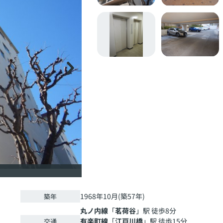
1968年10月(築57年)
築年
丸ノ内線
「
茗荷谷
」駅 徒歩8分
有楽町線
「
江戸川橋
」駅 徒歩15分
交通