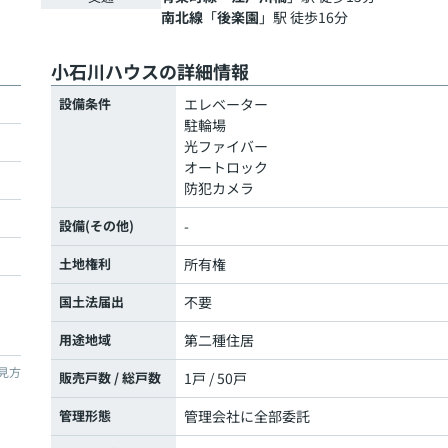
南北線
「
後楽園
」駅 徒歩16分
小石川ハウスの詳細情報
設備条件
エレベーター
駐輪場
光ファイバー
オートロック
防犯カメラ
設備(その他)
-
土地権利
所有権
国土法届出
不要
用途地域
第二種住居
見方
販売戸数 / 総戸数
1戸 / 50戸
管理形態
管理会社に全部委託