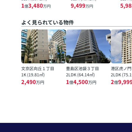
1
3,480
9,499
5,98
億
万円
万円
よく見られている物件
文京区向丘１丁目
豊島区池袋３丁目
港区虎ノ門
1K (19.81㎡)
2LDK (64.14㎡)
2LDK (75.
2,490
1
4,500
2
9,99
万円
億
万円
億