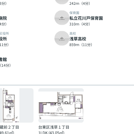
（3分）
242ｍ（4分）
保育園
病院
私立花川戸保育園
（4分）
310ｍ（4分）
区役所
高校
役所
浅草高校
11分）
859ｍ（11分）
書館
（14分）
蔵前２丁目
台東区浅草１丁目
(49.61㎡)
1LDK (43.05㎡)