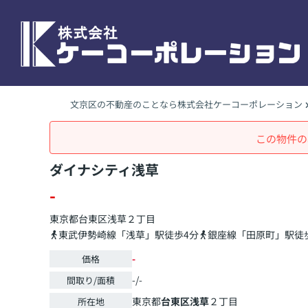
文京区の不動産のことなら株式会社ケーコーポレーション
この物件の
ダイナシティ浅草
-
東京都
台東区
浅草
２丁目
東武伊勢崎線「浅草」駅徒歩4分
銀座線「田原町」駅徒歩
-
価格
-/-
間取り/面積
東京都
台東区
浅草
２丁目
所在地