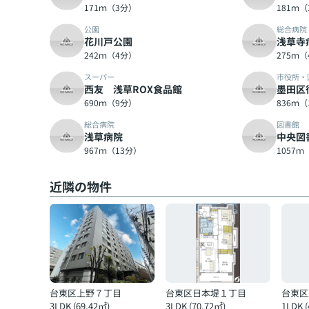
171ｍ（3分）
181ｍ
公園
総合病院
花川戸公園
浅草寺
242ｍ（4分）
275ｍ
スーパー
市役所・
西友 浅草ROX食品館
墨田区
690ｍ（9分）
836ｍ（
総合病院
図書館
浅草病院
中央図
967ｍ（13分）
1057ｍ
近隣の物件
台東区上野７丁目
台東区日本堤１丁目
台東区
3LDK (69.42㎡)
3LDK (70.72㎡)
1LDK 