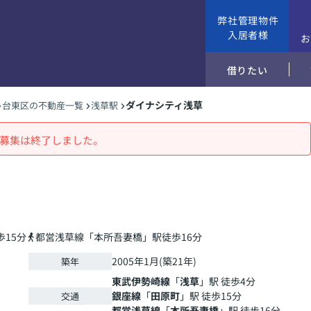
弊社管理物件
入居者様
借りたい
ダイナシティ浅草
台東区の不動産一覧
浅草駅
募集は終了しました。
15分
都営浅草線「本所吾妻橋」駅徒歩16分
2005年1月(築21年)
築年
東武伊勢崎線
「
浅草
」駅 徒歩4分
銀座線
「
田原町
」駅 徒歩15分
交通
都営浅草線
「
本所吾妻橋
」駅 徒歩16分