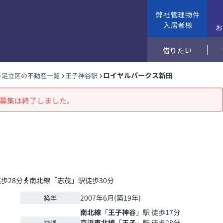
弊社管理物件
入居者様
借りたい
ロイヤルパークス新田
足立区の不動産一覧
王子神谷駅
募集は終了しました。
歩28分
南北線「志茂」駅徒歩30分
2007年6月(築19年)
築年
南北線
「
王子神谷
」駅 徒歩17分
京浜東北線
「
王子
」駅 徒歩28分
交通