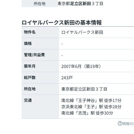
東京都
足立区
新田
３丁目
所在地
ロイヤルパークス新田の基本情報
物件名
ロイヤルパークス新田
価格
-
管理/共益費
-
築年月
2007年6月（築19年）
総戸数
243戸
所在地
東京都
足立区
新田
３丁目
交通
南北線
「
王子神谷
」駅 徒歩17分
京浜東北線
「
王子
」駅 徒歩28分
南北線
「
志茂
」駅 徒歩30分
情報の