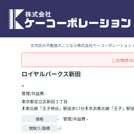
文京区の不動産のことなら株式会社ケーコーポレーション
この物件の
ロイヤルパークス新田
-
管理/共益費 -
東京都
足立区
新田
３丁目
南北線「王子神谷」駅徒歩17分
京浜東北線「王子」駅徒
-
管理/共益費
-
価格
-/-
間取り/面積