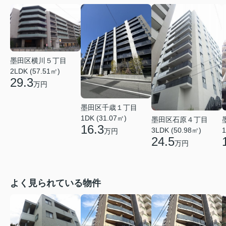
墨田区横川５丁目
2LDK (57.51㎡)
29.3
万円
墨田区千歳１丁目
1DK (31.07㎡)
墨田区石原４丁目
16.3
3LDK (50.98㎡)
1
万円
24.5
万円
よく見られている物件