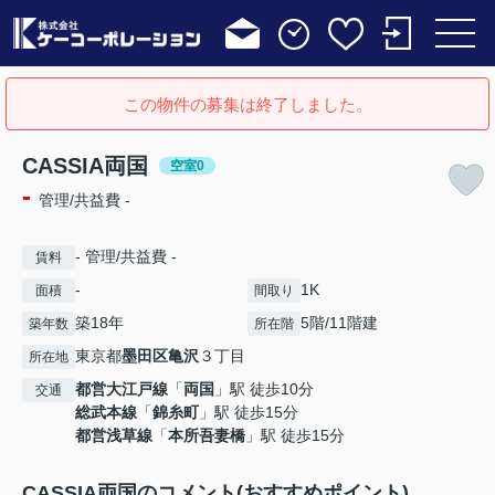
この物件の募集は終了しました。
CASSIA両国
空室0
-
管理/共益費 -
- 管理/共益費 -
賃料
-
1K
面積
間取り
築18年
5階/11階建
築年数
所在階
東京都
墨田区
亀沢
３丁目
所在地
都営大江戸線
「
両国
」駅 徒歩10分
交通
総武本線
「
錦糸町
」駅 徒歩15分
都営浅草線
「
本所吾妻橋
」駅 徒歩15分
CASSIA両国のコメント(おすすめポイント)