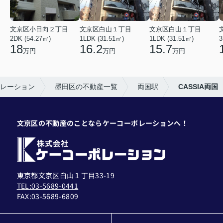
文京区小日向２丁目
文京区白山１丁目
文京区白山１丁目
2DK (54.27㎡)
1LDK (31.51㎡)
1LDK (31.51㎡)
3
18
16.2
15.7
万円
万円
万円
レーション
墨田区の不動産一覧
両国駅
CASSIA両国
文京区の不動産のことならケーコーポレーションへ！
東京都文京区白山１丁目33-19
TEL:03-5689-0441
FAX:
03-5689-6809