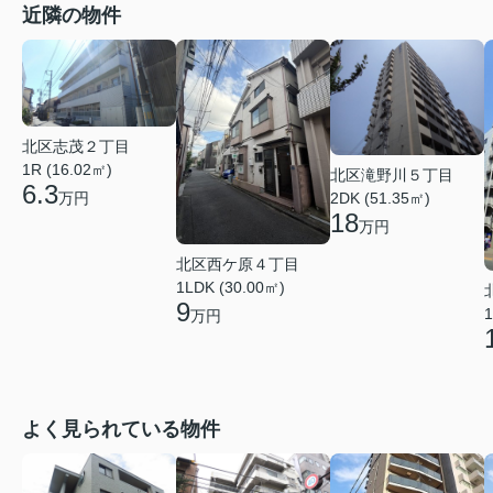
近隣の物件
北区志茂２丁目
1R (16.02㎡)
北区滝野川５丁目
6.3
万円
2DK (51.35㎡)
18
万円
北区西ケ原４丁目
1LDK (30.00㎡)
9
1
万円
よく見られている物件