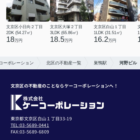
文京区小日向２丁目
文京区大塚２丁目
文京区白山１丁目
2DK (54.27㎡)
3LDK (65.86㎡)
1LDK (31.51㎡)
1
18
18.5
16.2
万円
万円
万円
コーポレーション
北区の不動産一覧
巣鴨駅
河野ビル
文京区の不動産のことならケーコーポレーションへ！
東京都文京区白山１丁目33-19
TEL:03-5689-0441
FAX:
03-5689-6809