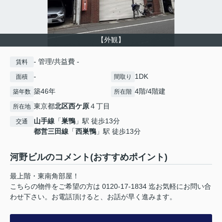
【外観】
- 管理/共益費 -
賃料
-
1DK
面積
間取り
築46年
4階/4階建
築年数
所在階
東京都
北区
西ケ原
４丁目
所在地
山手線
「
巣鴨
」駅 徒歩13分
交通
都営三田線
「
西巣鴨
」駅 徒歩13分
河野ビルのコメント(おすすめポイント)
最上階・東南角部屋！
こちらの物件をご希望の方は 0120-17-1834 迄お気軽にお問い合
わせ下さい。お電話頂けると、お話が早く進みます。