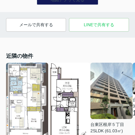
メールで共有する
LINEで共有する
近隣の物件
3
台東区根岸５丁目
2SLDK (61.03㎡)