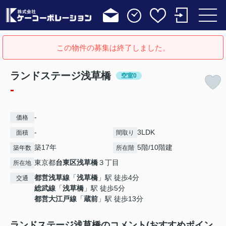
この物件の募集は終了しました。
ランドステージ浅草橋
空室0
-
-
価格
-
3LDK
面積
間取り
築17年
5階/10階建
築年数
所在階
東京都
台東区
浅草橋
３丁目
所在地
都営浅草線
「
浅草橋
」駅 徒歩4分
交通
総武線
「
浅草橋
」駅 徒歩5分
都営大江戸線
「
蔵前
」駅 徒歩13分
ランドステージ浅草橋のコメント(おすすめポイン