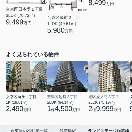
8,499
万円
台東区日本堤１丁目
3LDK (70.72㎡)
台東区蔵前２丁目
9,499
万円
1LDK (49.61㎡)
5,980
万円
よく見られている物件
文京区向丘１丁目
豊島区池袋３丁目
港区虎ノ門３丁目
1K (19.81㎡)
2LDK (64.14㎡)
2LDK (75.19㎡)
3
2,490
1
4,500
2
9,999
万円
億
万円
億
万円
台東区の不動産一覧
浅草橋駅
ランドステージ浅草橋