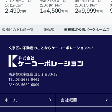
文京区向丘１丁目
豊島区池袋３丁目
港区虎ノ門３丁目
1K (19.81㎡)
2LDK (64.14㎡)
2LDK (75.19㎡)
3
2,490
1
4,500
2
9,999
万円
億
万円
億
万円
板橋区の不動産一覧
蓮根駅
蓮根城北公園パークホームズ
文京区の不動産のことならケーコーポレーションへ！
東京都文京区白山１丁目33-19
TEL:03-5689-0441
FAX:
03-5689-6809
ホーム
会社概要