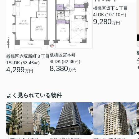
板橋区坂下１丁目
4LDK (107.10㎡)
9,280
万円
板橋区宮本町
板橋区赤塚新町３丁目
2
4LDK (82.36㎡)
1SLDK (53.46㎡)
8,380
4,299
万円
万円
よく見られている物件