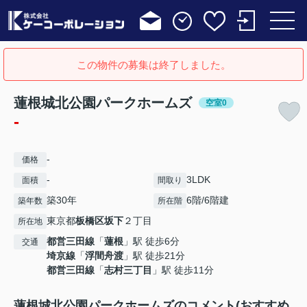
この物件の募集は終了しました。
蓮根城北公園パークホームズ
空室0
-
-
価格
-
3LDK
面積
間取り
築30年
6階/6階建
築年数
所在階
東京都
板橋区
坂下
２丁目
所在地
都営三田線
「
蓮根
」駅 徒歩6分
交通
埼京線
「
浮間舟渡
」駅 徒歩21分
都営三田線
「
志村三丁目
」駅 徒歩11分
蓮根城北公園パークホームズのコメント(おすすめ