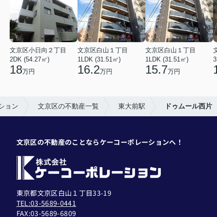
文京区小日向２丁目
文京区白山１丁目
文京区白山１丁目
2DK (54.27㎡)
1LDK (31.51㎡)
1LDK (31.51㎡)
3
18
16.2
15.7
万円
万円
万円
ション
文京区の不動産一覧
東大前駅
ドゥムール西片
文京区の不動産のことならケーコーポレーションへ！
東京都文京区白山１丁目33-19
TEL:03-5689-0441
FAX:
03-5689-6809