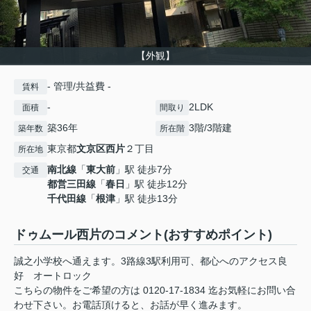
【外観】
- 管理/共益費 -
賃料
-
2LDK
面積
間取り
築36年
3階/3階建
築年数
所在階
東京都
文京区
西片
２丁目
所在地
南北線
「
東大前
」駅 徒歩7分
交通
都営三田線
「
春日
」駅 徒歩12分
千代田線
「
根津
」駅 徒歩13分
ドゥムール西片のコメント(おすすめポイント)
誠之小学校へ通えます。3路線3駅利用可、都心へのアクセス良
好 オートロック
こちらの物件をご希望の方は 0120-17-1834 迄お気軽にお問い合
わせ下さい。お電話頂けると、お話が早く進みます。