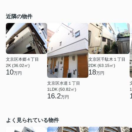
近隣の物件
文京区本郷４丁目
文京区千駄木１丁目
2K (36.02㎡)
2DK (63.15㎡)
10
18
万円
万円
文京区水道１丁目
1LDK (50.82㎡)
1
16.2
万円
よく見られている物件