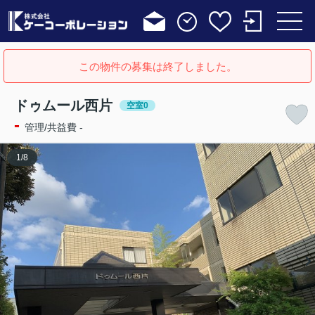
この物件の募集は終了しました。
ドゥムール西片
空室0
-
管理/共益費 -
1
/
8