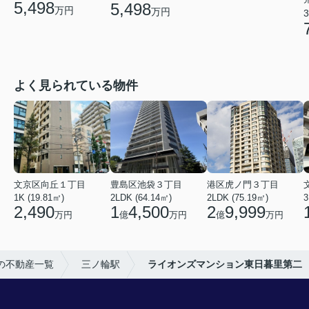
5,498
5,498
万円
万円
3
よく見られている物件
文京区向丘１丁目
豊島区池袋３丁目
港区虎ノ門３丁目
1K (19.81㎡)
2LDK (64.14㎡)
2LDK (75.19㎡)
3
2,490
1
4,500
2
9,999
万円
億
万円
億
万円
の不動産一覧
三ノ輪駅
ライオンズマンション東日暮里第二