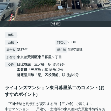
【外観】
-
価格
-
2LDK
面積
間取り
築37年
4階/7階建
築年数
所在階
東京都
荒川区
東日暮里
２丁目
所在地
日比谷線
「
三ノ輪
」駅 徒歩9分
交通
常磐線
「
三河島
」駅 徒歩12分
都電荒川線
「
荒川区役所前
」駅 徒歩9分
ライオンズマンション東日暮里第二のコメント(お
すすめポイント)
～下町情緒と利便性が調和する街 【三ノ輪】で暮らす～
中古マンション・一戸建て・土地等の東京都内売買物件情報をお