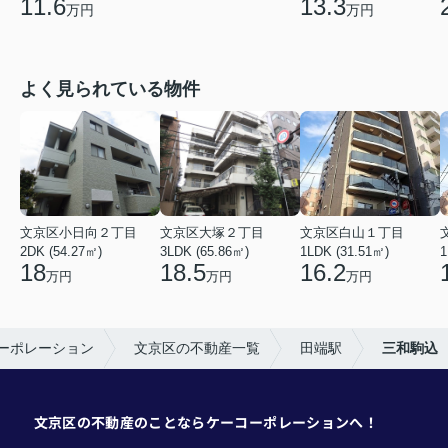
11.6
13.3
万円
万円
よく見られている物件
文京区小日向２丁目
文京区大塚２丁目
文京区白山１丁目
2DK (54.27㎡)
3LDK (65.86㎡)
1LDK (31.51㎡)
1
18
18.5
16.2
万円
万円
万円
ーポレーション
文京区の不動産一覧
田端駅
三和駒込
文京区の不動産のことならケーコーポレーションへ！