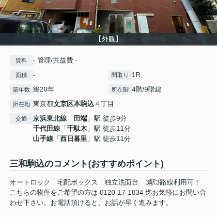
【外観】
- 管理/共益費 -
賃料
-
1R
面積
間取り
築20年
4階/9階建
築年数
所在階
東京都
文京区
本駒込
４丁目
所在地
京浜東北線
「
田端
」駅 徒歩9分
交通
千代田線
「
千駄木
」駅 徒歩11分
山手線
「
西日暮里
」駅 徒歩11分
三和駒込のコメント(おすすめポイント)
オートロック 宅配ボックス 独立洗面台 3駅3路線利用可！
こちらの物件をご希望の方は 0120-17-1834 迄お気軽にお問い合
わせ下さい。お電話頂けると、お話が早く進みます。