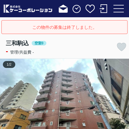
この物件の募集は終了しました。
三和駒込
空室0
-
管理/共益費 -
1
/
2