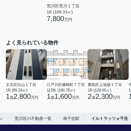
荒川区荒川１丁目
1K (109.33㎡)
7,800
万円
よく見られている物件
文京区白山１丁目
江戸川区篠崎町７丁目
豊島区上池袋１丁目
1R (89.24㎡)
1LDK (190.78㎡)
1R (128.65㎡)
1
1
2,800
1
1,600
2
2,300
億
万円
億
万円
億
万円
ン
荒川区の不動産一覧
南千住駅
イルトラッツォ千住