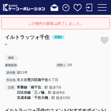
この物件の募集は終了しました。
イルトラッツォ千住
空室0
-
-
価格
-
1R
建物面積
間取り
築11年
築年数
東京都
荒川区
南千住
６丁目
所在地
常磐線
「
南千住
」駅 徒歩7分
交通
日比谷線
「
三ノ輪
」駅 徒歩8分
京成本線
「
千住大橋
」駅 徒歩13分
イルトラッツォ千住のコメント(おすすめポイント)