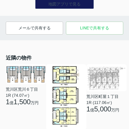
地図アプリで見る
メールで共有する
LINEで共有する
近隣の物件
荒川区荒川６丁目
1R (74.07㎡)
荒川区町屋１丁目
1
1,500
1R (117.06㎡)
億
万円
1
5,000
億
万円