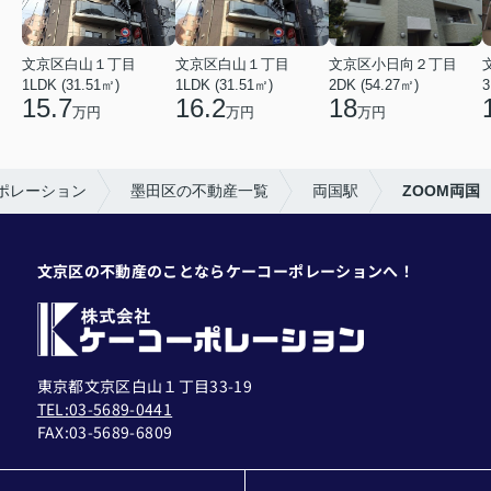
文京区白山１丁目
文京区白山１丁目
文京区小日向２丁目
1LDK (31.51㎡)
1LDK (31.51㎡)
2DK (54.27㎡)
3
15.7
16.2
18
万円
万円
万円
ポレーション
墨田区の不動産一覧
両国駅
ZOOM両国
文京区の不動産のことならケーコーポレーションへ！
東京都文京区白山１丁目33-19
TEL:03-5689-0441
FAX:
03-5689-6809