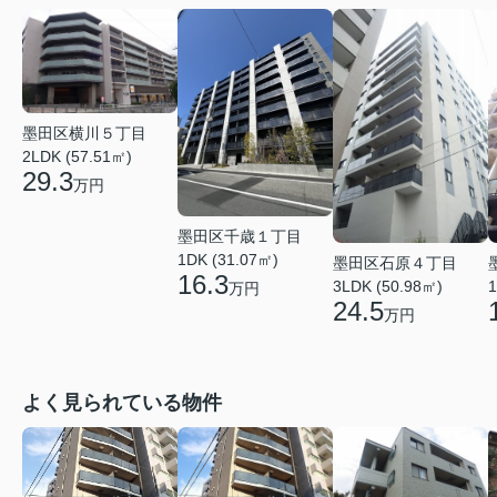
墨田区横川５丁目
2LDK (57.51㎡)
29.3
万円
墨田区千歳１丁目
1DK (31.07㎡)
墨田区石原４丁目
16.3
3LDK (50.98㎡)
1
万円
24.5
万円
よく見られている物件