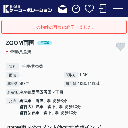
この物件の募集は終了しました。
ZOOM両国
空室0
-
管理/共益費 -
- 管理/共益費 -
賃料
-
1LDK
面積
間取り
築9年
10階/11階建
築年数
所在階
東京都
墨田区
両国
２丁目
所在地
総武線
「
両国
」駅 徒歩6分
交通
都営大江戸線
「
森下
」駅 徒歩10分
都営新宿線
「
森下
」駅 徒歩10分
ZOOM両国のコメント(おすすめポイント)