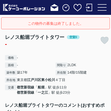
この物件の募集は終了しました。
レノス船堀ブライトタワー
空室0
-
-
価格
-
2LDK
面積
間取り
築17年
14階/15階建
築年数
所在階
東京都
江戸川区
東小松川
４丁目
所在地
都営新宿線
「
船堀
」駅 徒歩11分
交通
都営新宿線
「
一之江
」駅 徒歩23分
レノス船堀ブライトタワーのコメント(おすすめポ