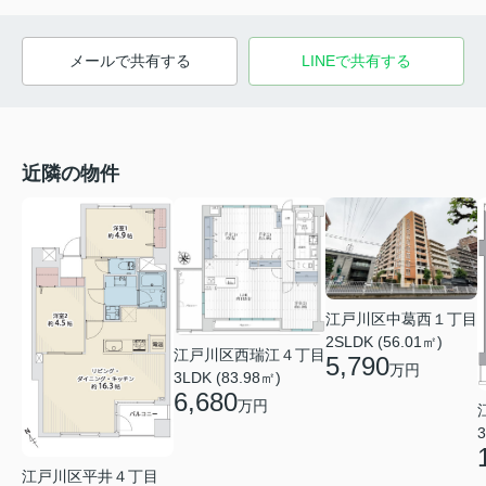
メールで共有する
LINEで共有する
近隣の物件
江戸川区中葛西１丁目
2SLDK (56.01㎡)
江戸川区西瑞江４丁目
5,790
万円
3LDK (83.98㎡)
6,680
万円
3
江戸川区平井４丁目