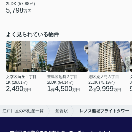
2LDK (57.88㎡)
5,798
万円
よく見られている物件
文京区向丘１丁目
豊島区池袋３丁目
港区虎ノ門３丁目
1K (19.81㎡)
2LDK (64.14㎡)
2LDK (75.19㎡)
3
2,490
1
4,500
2
9,999
万円
億
万円
億
万円
江戸川区の不動産一覧
船堀駅
レノス船堀ブライトタワー