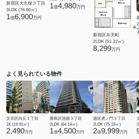
新宿区大久保３丁目
1
4,980
億
万円
3LDK (76.80㎡)
1
6,900
億
万円
2
新宿区弁天町
2LDK (51.22㎡)
8,299
万円
よく見られている物件
文京区向丘１丁目
豊島区池袋３丁目
港区虎ノ門３丁目
1K (19.81㎡)
2LDK (64.14㎡)
2LDK (75.19㎡)
3
2,490
1
4,500
2
9,999
万円
億
万円
億
万円