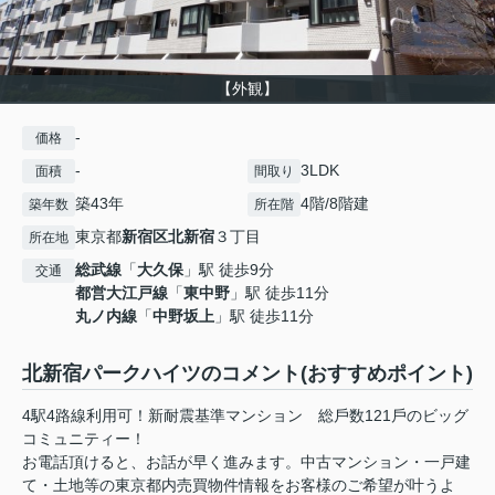
【外観】
-
価格
-
3LDK
面積
間取り
築43年
4階/8階建
築年数
所在階
東京都
新宿区
北新宿
３丁目
所在地
総武線
「
大久保
」駅 徒歩9分
交通
都営大江戸線
「
東中野
」駅 徒歩11分
丸ノ内線
「
中野坂上
」駅 徒歩11分
北新宿パークハイツのコメント(おすすめポイント)
4駅4路線利用可！新耐震基準マンション 総⼾数121⼾のビッグ
コミュニティー！
お電話頂けると、お話が早く進みます。中古マンション・一戸建
て・土地等の東京都内売買物件情報をお客様のご希望が叶うよ