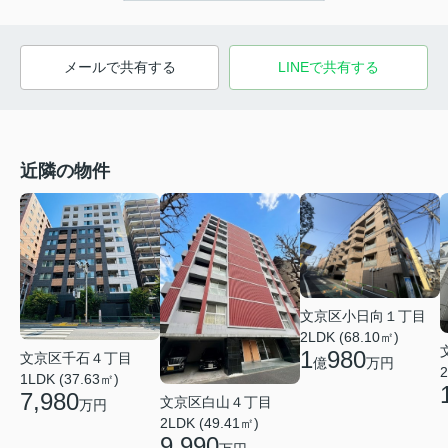
メールで共有する
LINEで共有する
近隣の物件
文京区小日向１丁目
2LDK (68.10㎡)
1
980
文京区千石４丁目
億
万円
2
1LDK (37.63㎡)
7,980
文京区白山４丁目
万円
2LDK (49.41㎡)
9,990