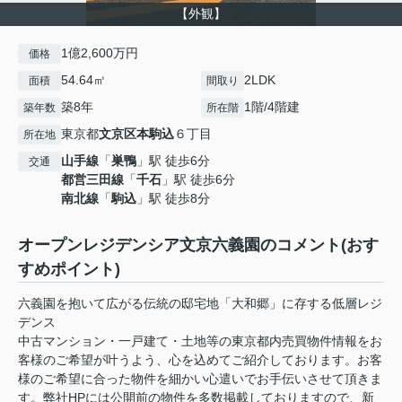
【外観】
1億2,600万円
価格
54.64㎡
2LDK
面積
間取り
築8年
1階/4階建
築年数
所在階
東京都
文京区
本駒込
６丁目
所在地
山手線
「
巣鴨
」駅 徒歩6分
交通
都営三田線
「
千石
」駅 徒歩6分
南北線
「
駒込
」駅 徒歩8分
オープンレジデンシア文京六義園のコメント(おす
すめポイント)
六義園を抱いて広がる伝統の邸宅地「大和郷」に存する低層レジ
デンス
中古マンション・一戸建て・土地等の東京都内売買物件情報をお
客様のご希望が叶うよう、心を込めてご紹介しております。お客
様のご希望に合った物件を細かい心遣いでお手伝いさせて頂きま
す。弊社HPには公開前の物件を多数掲載しておりますので、新