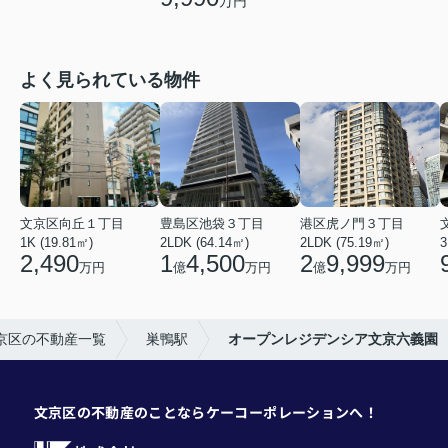
万円
よく見られている物件
文京区向丘１丁目
豊島区池袋３丁目
港区虎ノ門３丁目
1K (19.81㎡)
2LDK (64.14㎡)
2LDK (75.19㎡)
3
2,490
1
4,500
2
9,999
万円
億
万円
億
万円
京区の不動産一覧
巣鴨駅
オープンレジデンシア文京六義園
文京区の不動産のことならケーコーポレーションへ！