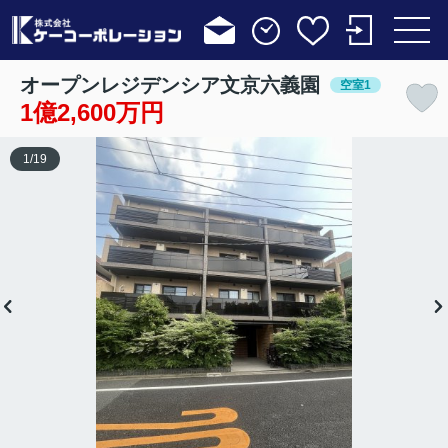
オープンレジデンシア文京六義園
空室1
1億2,600万円
1
/
19