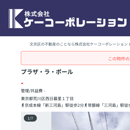
文京区の不動産のことなら株式会社ケーコーポレーション
この物件の
プラザ・ラ・ポール
-
管理/共益費 -
東京都
荒川区
西日暮里
１丁目
京成本線「新三河島」駅徒歩2分
常磐線「三河島」駅徒
1
/
7