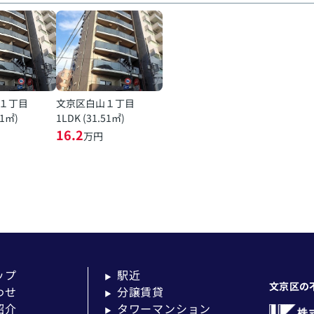
１丁目
文京区白山１丁目
51㎡)
1LDK (31.51㎡)
16.2
万円
ップ
駅近
▶
文京区の
わせ
分譲賃貸
▶
紹介
タワーマンション
▶