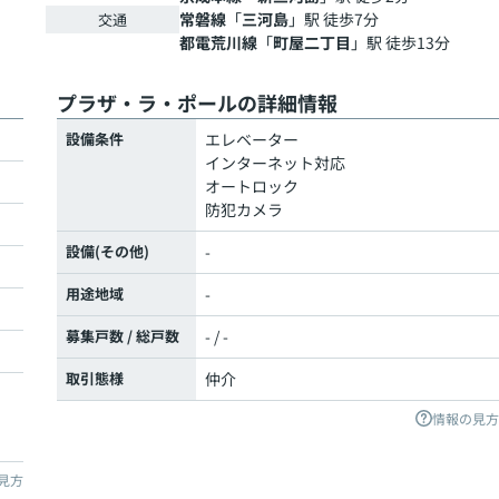
常磐線
「
三河島
」駅 徒歩7分
交通
都電荒川線
「
町屋二丁目
」駅 徒歩13分
プラザ・ラ・ポールの詳細情報
設備条件
エレベーター
インターネット対応
オートロック
防犯カメラ
設備(その他)
-
用途地域
-
募集戸数 / 総戸数
- / -
取引態様
仲介
情報の見方
見方