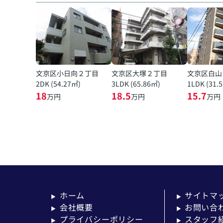
文京区小日向２丁目
文京区大塚２丁目
文京区白山
2DK (54.27㎡)
3LDK (65.86㎡)
1LDK (31.
18
18.5
15.7
万円
万円
万円
ホーム
サイトマ
▶
▶
会社概要
お問い合
▶
▶
プライバシーポリシー
スタッフ
▶
▶