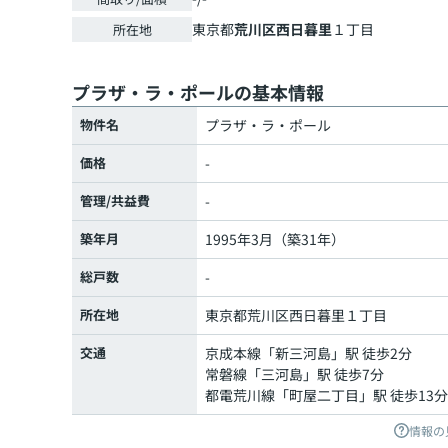
東京都
荒川区
西日暮里
１丁目
所在地
プラザ・ラ・ポールの基本情報
物件名
プラザ・ラ・ポール
価格
-
管理/共益費
-
築年月
1995年3月（築31年）
総戸数
-
所在地
東京都
荒川区
西日暮里
１丁目
交通
京成本線
「
新三河島
」駅 徒歩2分
常磐線
「
三河島
」駅 徒歩7分
都電荒川線
「
町屋二丁目
」駅 徒歩13分
情報の