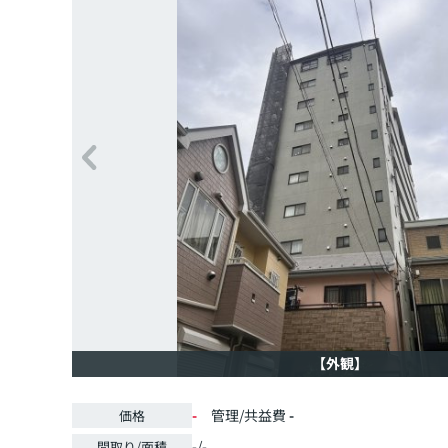
【外観】
-
管理/共益費
-
価格
-/-
間取り/面積