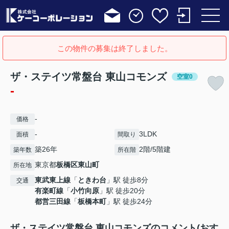
この物件の募集は終了しました。
ザ・ステイツ常盤台 東山コモンズ
空室0
-
-
価格
-
3LDK
面積
間取り
築26年
2階/5階建
築年数
所在階
東京都
板橋区
東山町
所在地
東武東上線
「
ときわ台
」駅 徒歩8分
交通
有楽町線
「
小竹向原
」駅 徒歩20分
都営三田線
「
板橋本町
」駅 徒歩24分
ザ・ステイツ常盤台 東山コモンズのコメント(おす