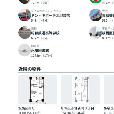
120ｍ（2分）
217ｍ
ディスカウントショップ
大学
ドン・キホーテ北池袋店
東京交
547ｍ（7分）
562ｍ
高校
市役所・
昭和鉄道高等学校
板橋区
637ｍ（8分）
804ｍ（
図書館
氷川図書館
1283ｍ（17分）
近隣の物件
板橋区南町
板橋区赤塚新町３丁目
板橋区
2LDK (54.11㎡)
1SLDK (53.46㎡)
4LDK 