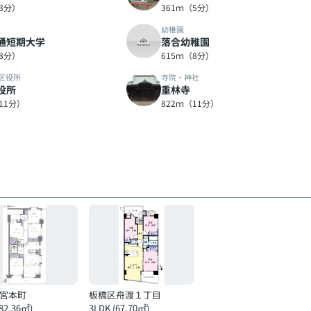
（3分）
361ｍ（5分）
幼稚園
通短期大学
落合幼稚園
（8分）
615ｍ（8分）
区役所
寺院・神社
役所
重林寺
11分）
822ｍ（11分）
宮本町
板橋区舟渡１丁目
(82.36㎡)
3LDK (67.70㎡)