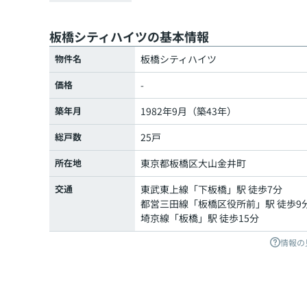
板橋シティハイツの基本情報
物件名
板橋シティハイツ
価格
-
築年月
1982年9月（築43年）
総戸数
25戸
所在地
東京都
板橋区
大山金井町
交通
東武東上線
「
下板橋
」駅 徒歩7分
都営三田線
「
板橋区役所前
」駅 徒歩9
埼京線
「
板橋
」駅 徒歩15分
情報の