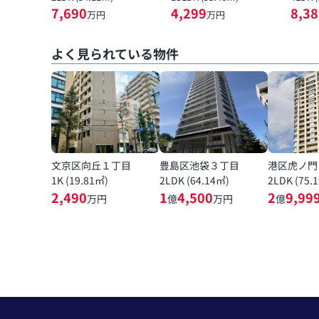
7,690
4,299
8,38
万円
万円
よく見られている物件
文京区向丘１丁目
豊島区池袋３丁目
港区虎ノ門
1K (19.81㎡)
2LDK (64.14㎡)
2LDK (75.
2,490
1
4,500
2
9,99
万円
億
万円
億