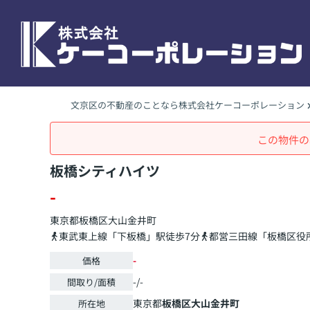
文京区の不動産のことなら株式会社ケーコーポレーション
この物件の
板橋シティハイツ
-
東京都
板橋区
大山金井町
東武東上線「下板橋」駅徒歩7分
都営三田線「板橋区役
-
価格
-/-
間取り/面積
東京都
板橋区
大山金井町
所在地