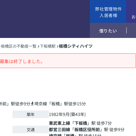
弊社管理物件
入居者様
借りたい
板橋シティハイツ
板橋区の不動産一覧
下板橋駅
募集は終了しました。
所前」駅徒歩9分
埼京線「板橋」駅徒歩15分
1982年9月(築43年)
築年
東武東上線
「
下板橋
」駅 徒歩7分
都営三田線
「
板橋区役所前
」駅 徒歩9分
交通
埼京線
「
板橋
」駅 徒歩15分