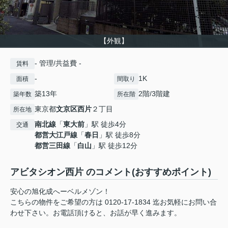
【外観】
- 管理/共益費 -
賃料
-
1K
面積
間取り
築13年
2階/3階建
築年数
所在階
東京都
文京区
西片
２丁目
所在地
南北線
「
東大前
」駅 徒歩4分
交通
都営大江戸線
「
春日
」駅 徒歩8分
都営三田線
「
白山
」駅 徒歩12分
アビタシオン西片 のコメント(おすすめポイント)
安心の旭化成へーベルメゾン！
こちらの物件をご希望の方は 0120-17-1834 迄お気軽にお問い合
わせ下さい。お電話頂けると、お話が早く進みます。