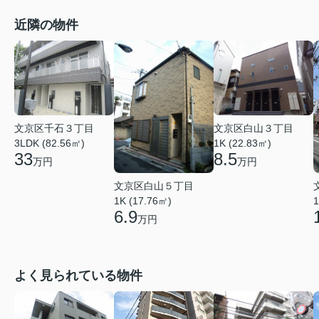
近隣の物件
文京区千石３丁目
文京区白山３丁目
3LDK (82.56㎡)
1K (22.83㎡)
33
8.5
万円
万円
文京区白山５丁目
1K (17.76㎡)
1
6.9
万円
よく見られている物件