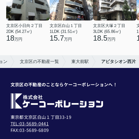
文京区小日向２丁目
文京区白山１丁目
文京区大塚２丁目
2DK (54.27㎡)
1LDK (31.51㎡)
3LDK (65.86㎡)
1
18
15.7
18.5
万円
万円
万円
ョン
文京区の不動産一覧
東大前駅
アビタシオン西片
文京区の不動産のことならケーコーポレーションへ！
東京都文京区白山１丁目33-19
TEL:03-5689-0441
FAX:
03-5689-6809