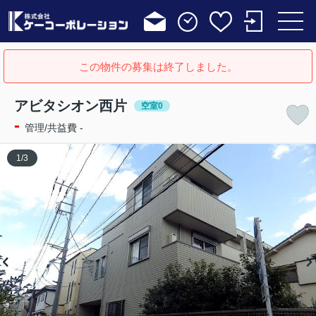
この物件の募集は終了しました。
アビタシオン西片
空室0
-
管理/共益費 -
1
/
3