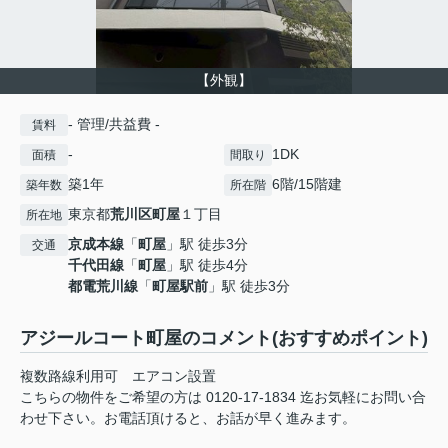
【外観】
- 管理/共益費 -
賃料
-
1DK
面積
間取り
築1年
6階/15階建
築年数
所在階
東京都
荒川区
町屋
１丁目
所在地
京成本線
「
町屋
」駅 徒歩3分
交通
千代田線
「
町屋
」駅 徒歩4分
都電荒川線
「
町屋駅前
」駅 徒歩3分
アジールコート町屋のコメント(おすすめポイント)
複数路線利用可 エアコン設置
こちらの物件をご希望の方は 0120-17-1834 迄お気軽にお問い合
わせ下さい。お電話頂けると、お話が早く進みます。