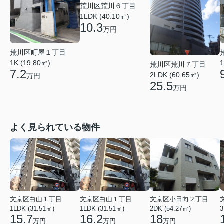
荒川区荒川６丁目
1LDK (40.10㎡)
10.3
万円
荒川区町屋１丁目
1K (19.80㎡)
1
荒川区荒川７丁目
7.2
2LDK (60.65㎡)
万円
25.5
万円
よく見られている物件
文京区白山１丁目
文京区白山１丁目
文京区小日向２丁目
1LDK (31.51㎡)
1LDK (31.51㎡)
2DK (54.27㎡)
3
15.7
16.2
18
万円
万円
万円