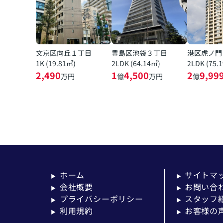
文京区向丘１丁目
豊島区池袋３丁目
港区虎ノ門
1K (19.81㎡)
2LDK (64.14㎡)
2LDK (75.
2,490
1
4,500
2
9,99
万円
億
万円
億
ホーム
サイトマ
▶
▶
会社概要
お問い合
▶
▶
プライバシーポリシー
スタッフ
▶
▶
利用規約
お客様の
▶
▶