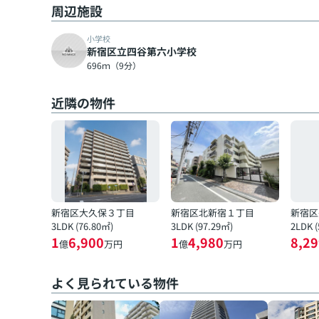
周辺施設
小学校
新宿区立四谷第六小学校
696ｍ（9分）
近隣の物件
新宿区大久保３丁目
新宿区北新宿１丁目
新宿区
3LDK (76.80㎡)
3LDK (97.29㎡)
2LDK 
1
6,900
1
4,980
8,29
億
万円
億
万円
よく見られている物件