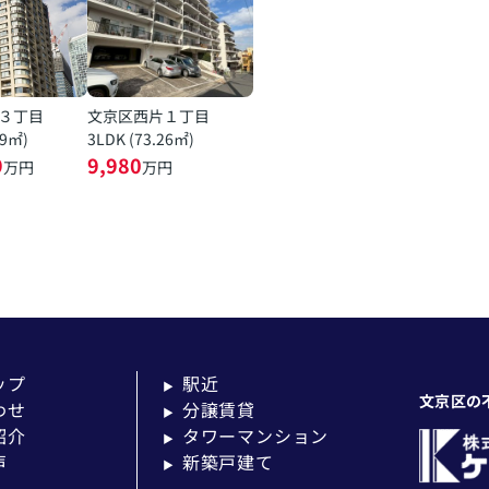
３丁目
文京区西片１丁目
19㎡)
3LDK (73.26㎡)
9
9,980
万円
万円
ップ
駅近
▶
文京区の
わせ
分譲賃貸
▶
紹介
タワーマンション
▶
声
新築戸建て
▶