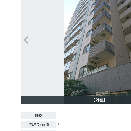
【外観】
-
価格
-/-
間取り/面積