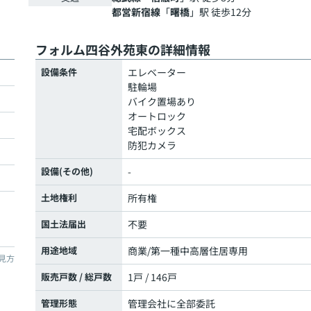
都営新宿線
「
曙橋
」駅 徒歩12分
フォルム四谷外苑東の詳細情報
設備条件
エレベーター
駐輪場
バイク置場あり
オートロック
宅配ボックス
防犯カメラ
設備(その他)
-
土地権利
所有権
国土法届出
不要
用途地域
商業/第一種中高層住居専用
見方
販売戸数 / 総戸数
1戸 / 146戸
管理形態
管理会社に全部委託