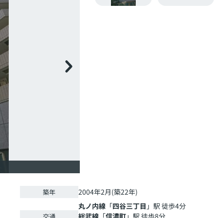
2004年2月(築22年)
築年
丸ノ内線
「
四谷三丁目
」駅 徒歩4分
総武線
「
信濃町
」駅 徒歩8分
交通