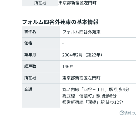
東京都
新宿区
左門町
所在地
フォルム四谷外苑東の基本情報
物件名
フォルム四谷外苑東
価格
-
築年月
2004年2月（築22年）
総戸数
146戸
所在地
東京都
新宿区
左門町
交通
丸ノ内線
「
四谷三丁目
」駅 徒歩4分
総武線
「
信濃町
」駅 徒歩8分
都営新宿線
「
曙橋
」駅 徒歩12分
情報の