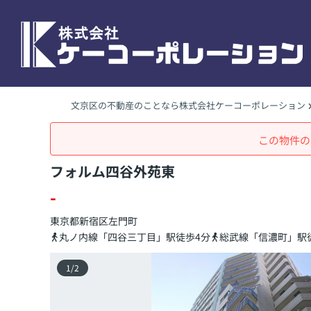
文京区の不動産のことなら株式会社ケーコーポレーション
この物件の
フォルム四谷外苑東
-
東京都
新宿区
左門町
丸ノ内線「四谷三丁目」駅徒歩4分
総武線「信濃町」駅
1
/
2