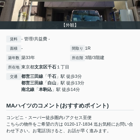
【外観】
- 管理/共益費 -
賃料
-
1R
面積
間取り
築33年
3階/3階建
築年数
所在階
東京都
文京区
千石
１丁目
所在地
都営三田線
「
千石
」駅 徒歩3分
交通
都営三田線
「
白山
」駅 徒歩13分
南北線
「
本駒込
」駅 徒歩14分
MAハイツのコメント(おすすめポイント)
コンビニ・スーパー徒歩圏内♪アクセス至便
こちらの物件をご希望の方は 0120-17-1834 迄お気軽にお問い合
わせ下さい。お電話頂けると、お話が早く進みます。