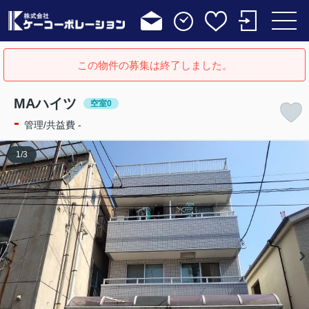
この物件の募集は終了しました。
MAハイツ
空室0
-
管理/共益費 -
1
/
3