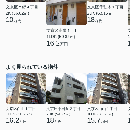
文京区本郷４丁目
文京区千駄木１丁目
2K (36.02㎡)
2DK (63.15㎡)
10
18
万円
万円
文京区水道１丁目
1LDK (50.82㎡)
1
16.2
万円
よく見られている物件
文京区白山１丁目
文京区小日向２丁目
文京区白山１丁目
1LDK (31.51㎡)
2DK (54.27㎡)
1LDK (31.51㎡)
3
16.2
18
15.7
万円
万円
万円