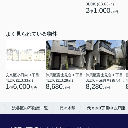
3LDK (83.03㎡)
2
1,000
億
万円
よく見られている物件
文京区小日向３丁目
練馬区富士見台１丁目
練馬区富士見台１丁目
4LDK (113.33㎡)
4LDK (113.29㎡)
3LDK＋S(納戸) (97.46㎡)
4
1
6,000
8,680
8,280
億
万円
万円
万円
ン
渋谷区の不動産一覧
代々木駅
代々木3丁目中古戸建