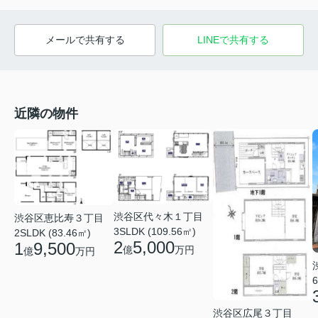
メールで共有する
LINEで共有する
近隣の物件
渋谷区代々木１丁目
渋谷区恵比寿３丁目
3SLDK (109.56㎡)
2SLDK (83.46㎡)
2
5,000
1
9,500
億
万円
億
万円
6
渋谷区広尾３丁目