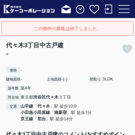
この物件の募集は終了しました。
代々木3丁目中古戸建
-
-
価格
-
-(-)
3LDK
建物面積
土地面積
間取り
築4年
築年数
東京都
渋谷区
代々木
３丁目
所在地
山手線
「
代々木
」駅 徒歩10分
交通
小田急小田原線
「
南新宿
」駅 徒歩7分
京王線
「
初台
」駅 徒歩14分
代々木3丁目中古戸建のコメント(おすすめポイン