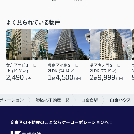
よく見られている物件
文京区向丘１丁目
豊島区池袋３丁目
港区虎ノ門３丁目
1K (19.81㎡)
2LDK (64.14㎡)
2LDK (75.19㎡)
3
2,490
1
4,500
2
9,999
万円
億
万円
億
万円
ポレーション
港区の不動産一覧
白金台駅
白金ハウス
文京区の不動産のことならケーコーポレーションへ！