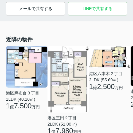
メールで共有する
LINEで共有する
近隣の物件
港区六本木２丁目
2LDK (55.69㎡)
1
2,500
億
万円
港区麻布台３丁目
2
1LDK (40.10㎡)
1
7,500
億
万円
港区三田２丁目
2LDK (51.00㎡)
1
7,980
億
万円