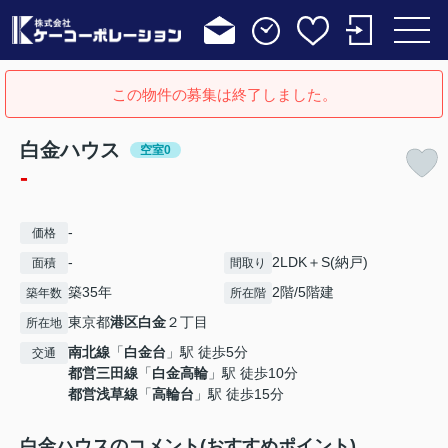
この物件の募集は終了しました。
白金ハウス
空室0
-
-
価格
-
2LDK＋S(納戸)
面積
間取り
築35年
2階/5階建
築年数
所在階
東京都
港区
白金
２丁目
所在地
南北線
「
白金台
」駅 徒歩5分
交通
都営三田線
「
白金高輪
」駅 徒歩10分
都営浅草線
「
高輪台
」駅 徒歩15分
白金ハウスのコメント(おすすめポイント)