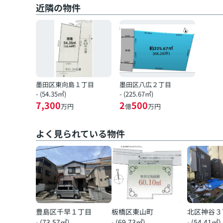
近隣の物件
墨田区東向島１丁目
墨田区八広２丁目
- (54.35㎡)
- (225.67㎡)
7,300
2
500
万円
億
万円
よく見られている物件
豊島区千早１丁目
板橋区東山町
北区神谷３
- (73.57㎡)
- (69.73㎡)
- (54.41㎡)