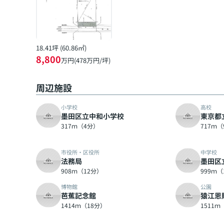
18.41坪 (60.86㎡)
8,800
万円(478万円/坪)
周辺施設
小学校
高校
墨田区立中和小学校
東京都
317ｍ（4分）
717ｍ
市役所・区役所
中学校
法務局
墨田区
908ｍ（12分）
999ｍ（
博物館
公園
芭蕉記念館
猿江恩
1414ｍ（18分）
1511ｍ