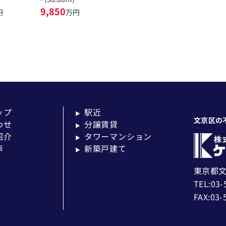
9,850
円
万円
ップ
駅近
▶
文京区の
わせ
分譲賃貸
▶
紹介
タワーマンション
▶
声
新築戸建て
▶
東京都文
TEL:03-
FAX:03-