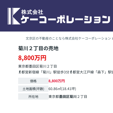
文京区の不動産のことなら株式会社ケーコーポレーション
菊川２丁目の売地
8,800万円
東京都
墨田区
菊川
２丁目
都営新宿線「菊川」駅徒歩3分
都営大江戸線「森下」駅徒
8,800万円
価格
60.86㎡(18.41坪)
土地面積(坪数)
東京都
墨田区
菊川
２丁目
所在地