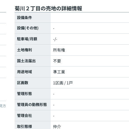
菊川２丁目の売地の詳細情報
設備条件
設備(その他)
-
駐車場/月額
-/-
土地権利
所有権
国土法届出
不要
用途地域
準工業
区画数
1区画 / 1戸
管理形態
-
管理員の勤務形態
-
見方
管理会社
-
取引態様
仲介