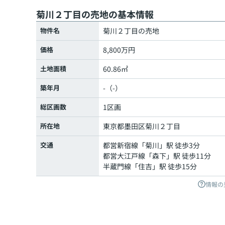
菊川２丁目の売地の基本情報
物件名
菊川２丁目の売地
価格
8,800万円
土地面積
60.86㎡
築年月
-（-）
総区画数
1区画
所在地
東京都
墨田区
菊川
２丁目
交通
都営新宿線
「
菊川
」駅 徒歩3分
都営大江戸線
「
森下
」駅 徒歩11分
半蔵門線
「
住吉
」駅 徒歩15分
情報の