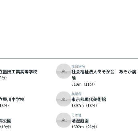
総合病院
立墨田工業高等学校
社会福祉法人あそか会 あそか病
（9分）
院
810ｍ（11分）
美術館
立堅川中学校
東京都現代美術館
13分）
1397ｍ（18分）
その他
賜公園
清澄庭園
（19分）
1602ｍ（21分）