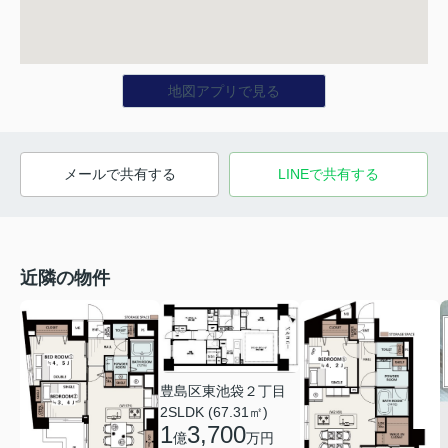
地図アプリで見る
メールで共有する
LINEで共有する
近隣の物件
豊島区東池袋２丁目
2SLDK (67.31㎡)
1
3,700
億
万円