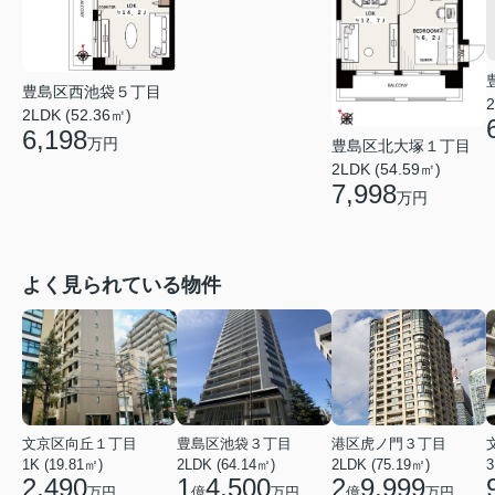
豊島区西池袋５丁目
2
2LDK (52.36㎡)
6,198
万円
豊島区北大塚１丁目
2LDK (54.59㎡)
7,998
万円
よく見られている物件
文京区向丘１丁目
豊島区池袋３丁目
港区虎ノ門３丁目
1K (19.81㎡)
2LDK (64.14㎡)
2LDK (75.19㎡)
3
2,490
1
4,500
2
9,999
万円
億
万円
億
万円