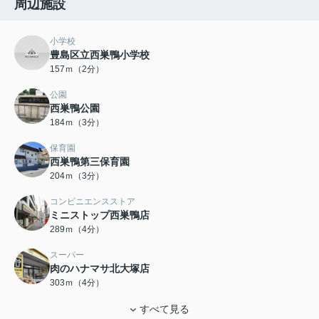
周辺施設
小学校
豊島区立西巣鴨小学校
157ｍ（2分）
公園
西巣鴨公園
184ｍ（3分）
保育園
西巣鴨第三保育園
204ｍ（3分）
コンビニエンスストア
ミニストップ西巣鴨店
289ｍ（4分）
スーパー
肉のハナマサ北大塚店
303ｍ（4分）
すべて見る