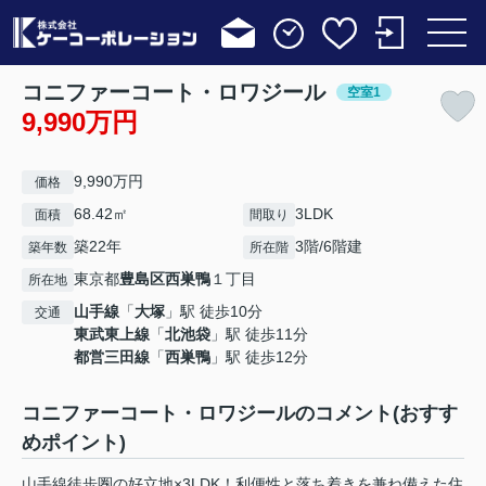
コニファーコート・ロワジール
空室1
9,990万円
9,990万円
価格
68.42㎡
3LDK
面積
間取り
築22年
3階/6階建
築年数
所在階
東京都
豊島区
西巣鴨
１丁目
所在地
山手線
「
大塚
」駅 徒歩10分
交通
東武東上線
「
北池袋
」駅 徒歩11分
都営三田線
「
西巣鴨
」駅 徒歩12分
コニファーコート・ロワジールのコメント(おすす
めポイント)
山手線徒歩圏の好立地×3LDK！利便性と落ち着きを兼ね備えた住