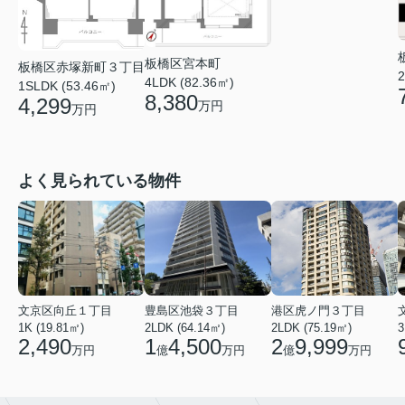
板橋区宮本町
板橋区赤塚新町３丁目
2
4LDK (82.36㎡)
1SLDK (53.46㎡)
8,380
4,299
万円
万円
よく見られている物件
文京区向丘１丁目
豊島区池袋３丁目
港区虎ノ門３丁目
1K (19.81㎡)
2LDK (64.14㎡)
2LDK (75.19㎡)
3
2,490
1
4,500
2
9,999
万円
億
万円
億
万円