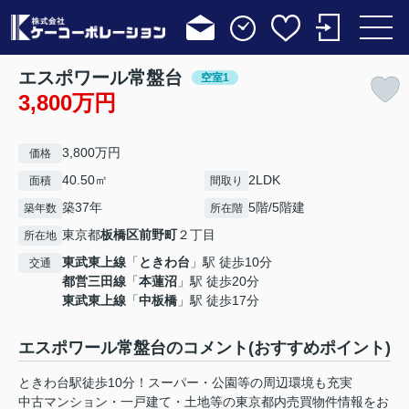
エスポワール常盤台
空室1
3,800万円
3,800万円
価格
40.50㎡
2LDK
面積
間取り
築37年
5階/5階建
築年数
所在階
東京都
板橋区
前野町
２丁目
所在地
東武東上線
「
ときわ台
」駅 徒歩10分
交通
都営三田線
「
本蓮沼
」駅 徒歩20分
東武東上線
「
中板橋
」駅 徒歩17分
エスポワール常盤台のコメント(おすすめポイント)
ときわ台駅徒歩10分！スーパー・公園等の周辺環境も充実
中古マンション・一戸建て・土地等の東京都内売買物件情報をお