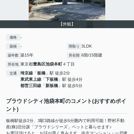
【外観】
-
価格
-
3LDK
面積
間取り
築15年
6階/15階建
築年数
所在階
東京都
豊島区
池袋本町
４丁目
所在地
埼京線
「
板橋
」駅 徒歩2分
交通
東武東上線
「
下板橋
」駅 徒歩4分
都営三田線
「
新板橋
」駅 徒歩5分
プラウドシティ池袋本町のコメント(おすすめポイ
ント)
板橋駅徒歩2分、3駅3路線が徒歩5分圏内で利用可能！野村不動
産(株)旧分譲「プラウドシリーズ」ペットと暮らせます♪
お電話頂けると、お話が早く進みます。中古マンション・一戸建