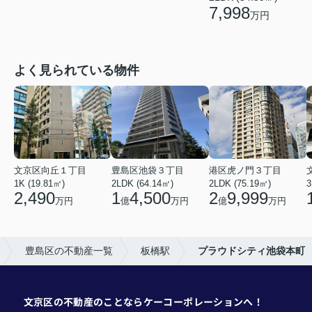
7,998
万円
よく見られている物件
文京区向丘１丁目
豊島区池袋３丁目
港区虎ノ門３丁目
1K (19.81㎡)
2LDK (64.14㎡)
2LDK (75.19㎡)
3
2,490
1
4,500
2
9,999
万円
億
万円
億
万円
豊島区の不動産一覧
板橋駅
プラウドシティ池袋本町
文京区の不動産のことならケーコーポレーションへ！