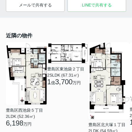
メールで共有する
LINEで共有する
近隣の物件
豊島区東池袋２丁目
2SLDK (67.31㎡)
1
3,700
億
万円
豊島区西池袋５丁目
2
2LDK (52.36㎡)
6,198
万円
豊島区北大塚１丁目
2LDK (54.59㎡)