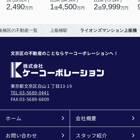
1K (19.81㎡)
2LDK (64.14㎡)
2LDK (75.19㎡)
3
2,490
1
4,500
2
9,999
万円
億
万円
億
万円
板橋区の不動産一覧
上板橋駅
ライオンズマンション上板橋
文京区の不動産のことならケーコーポレーションへ！
東京都文京区白山１丁目33-19
TEL:03-5689-0441
FAX:
03-5689-6809
ホーム
会社概要
お問い合わせ
スタッフ紹介