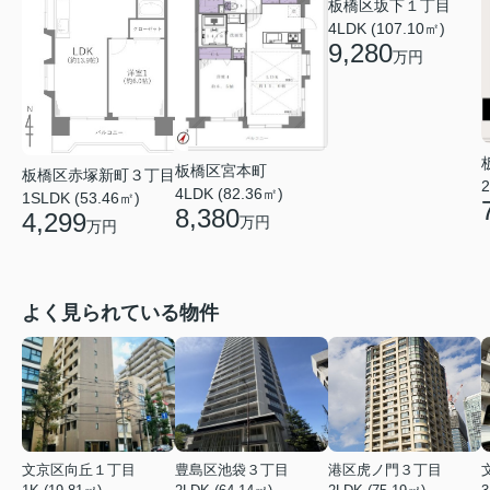
板橋区坂下１丁目
4LDK (107.10㎡)
9,280
万円
板橋区宮本町
板橋区赤塚新町３丁目
2
4LDK (82.36㎡)
1SLDK (53.46㎡)
8,380
4,299
万円
万円
よく見られている物件
文京区向丘１丁目
豊島区池袋３丁目
港区虎ノ門３丁目