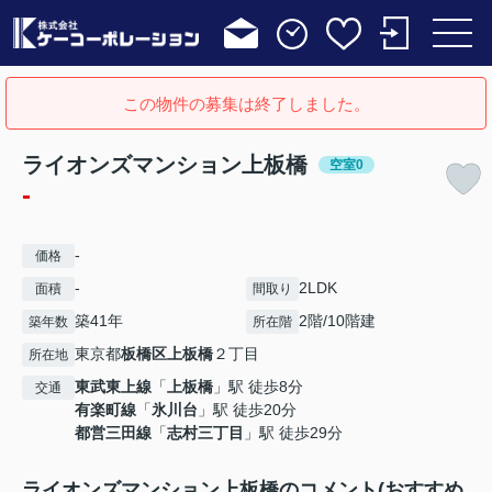
この物件の募集は終了しました。
ライオンズマンション上板橋
空室0
-
-
価格
-
2LDK
面積
間取り
築41年
2階/10階建
築年数
所在階
東京都
板橋区
上板橋
２丁目
所在地
東武東上線
「
上板橋
」駅 徒歩8分
交通
有楽町線
「
氷川台
」駅 徒歩20分
都営三田線
「
志村三丁目
」駅 徒歩29分
ライオンズマンション上板橋のコメント(おすすめ