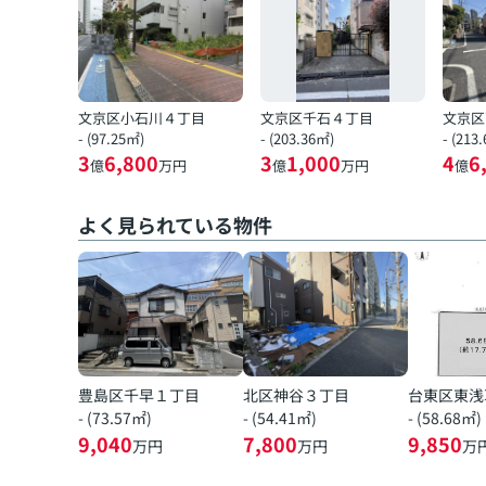
文京区小石川４丁目
文京区千石４丁目
文京区
- (97.25㎡)
- (203.36㎡)
- (213
3
6,800
3
1,000
4
6
億
万円
億
万円
億
よく見られている物件
豊島区千早１丁目
北区神谷３丁目
台東区東浅
- (73.57㎡)
- (54.41㎡)
- (58.68㎡)
9,040
7,800
9,850
万円
万円
万