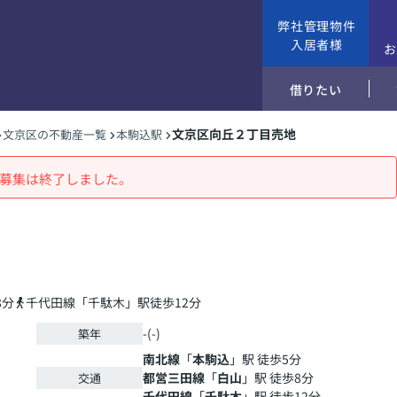
弊社管理物件
入居者様
借りたい
文京区向丘２丁目売地
文京区の不動産一覧
本駒込駅
募集は終了しました。
8分
千代田線「千駄木」駅徒歩12分
-(-)
築年
南北線
「
本駒込
」駅 徒歩5分
都営三田線
「
白山
」駅 徒歩8分
交通
千代田線
「
千駄木
」駅 徒歩12分