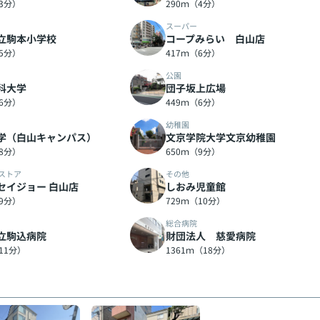
（3分）
290ｍ（4分）
スーパー
立駒本小学校
コープみらい 白山店
（5分）
417ｍ（6分）
公園
科大学
団子坂上広場
（6分）
449ｍ（6分）
幼稚園
学（白山キャンパス）
文京学院大学文京幼稚園
（8分）
650ｍ（9分）
ストア
その他
セイジョー 白山店
しおみ児童館
（9分）
729ｍ（10分）
総合病院
立駒込病院
財団法人 慈愛病院
11分）
1361ｍ（18分）