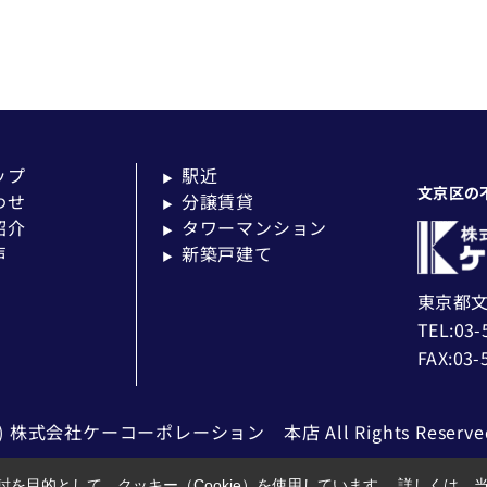
ップ
駅近
▶
文京区の
わせ
分譲賃貸
▶
紹介
タワーマンション
▶
声
新築戸建て
▶
東京都文
TEL:03-
FAX:03-
c) 株式会社ケーコーポレーション 本店 All Rights Reserve
を目的として、クッキー（Cookie）を使用しています。
詳しくは、