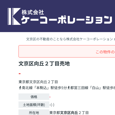
文京区の不動産のことなら株式会社ケーコーポレーション
この物件の
文京区向丘２丁目売地
-
東京都
文京区
向丘
２丁目
南北線「本駒込」駅徒歩5分
都営三田線「白山」駅徒歩
-
価格
-(-)
土地面積(坪数)
東京都
文京区
向丘
２丁目
所在地