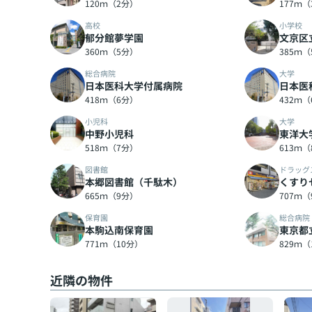
120ｍ（2分）
177ｍ
高校
小学校
郁分館夢学園
文京区
360ｍ（5分）
385ｍ
総合病院
大学
日本医科大学付属病院
日本医
418ｍ（6分）
432ｍ
小児科
大学
中野小児科
東洋大
518ｍ（7分）
613ｍ
図書館
ドラッグ
本郷図書館（千駄木）
くすり
665ｍ（9分）
707ｍ
保育園
総合病院
本駒込南保育園
東京都
771ｍ（10分）
829ｍ（
近隣の物件