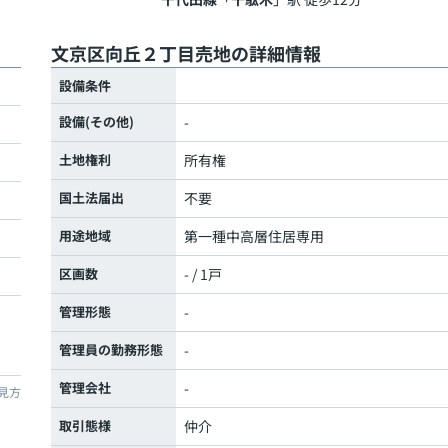
文京区向丘２丁目売地の詳細情報
設備条件
設備(その他)
-
土地権利
所有権
国土法届出
不要
用途地域
第一種中高層住居専用
区画数
- / 1戸
管理形態
-
管理員の勤務形態
-
管理会社
-
見方
取引態様
仲介