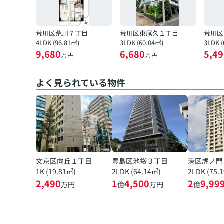
荒川区荒川７丁目
荒川区東尾久１丁目
荒川区
4LDK (96.81㎡)
3LDK (60.04㎡)
3LDK 
9,680
6,680
5,49
万円
万円
よく見られている物件
文京区向丘１丁目
豊島区池袋３丁目
港区虎ノ門
1K (19.81㎡)
2LDK (64.14㎡)
2LDK (75.
2,490
1
4,500
2
9,99
万円
億
万円
億