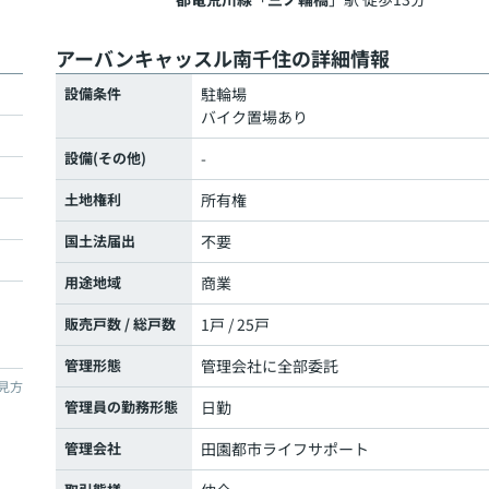
アーバンキャッスル南千住の詳細情報
設備条件
駐輪場
バイク置場あり
設備(その他)
-
土地権利
所有権
国土法届出
不要
用途地域
商業
販売戸数 / 総戸数
1戸 / 25戸
管理形態
管理会社に全部委託
見方
管理員の勤務形態
日勤
管理会社
田園都市ライフサポート