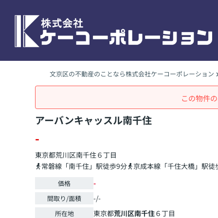
文京区の不動産のことなら株式会社ケーコーポレーション
この物件の
アーバンキャッスル南千住
-
東京都
荒川区
南千住
６丁目
常磐線「南千住」駅徒歩9分
京成本線「千住大橋」駅徒
-
価格
-/-
間取り/面積
東京都
荒川区
南千住
６丁目
所在地