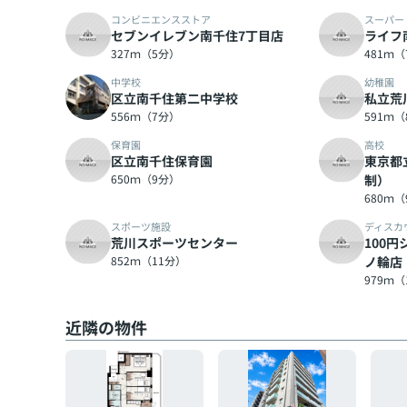
コンビニエンスストア
スーパー
セブンイレブン南千住7丁目店
ライフ
327ｍ（5分）
481ｍ
中学校
幼稚園
区立南千住第二中学校
私立荒
556ｍ（7分）
591ｍ
保育園
高校
区立南千住保育園
東京都
650ｍ（9分）
制）
680ｍ
スポーツ施設
ディスカ
荒川スポーツセンター
100
852ｍ（11分）
ノ輪店
979ｍ（
近隣の物件