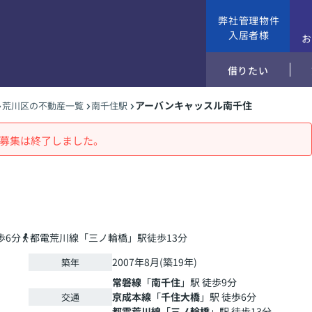
弊社管理物件
入居者様
借りたい
アーバンキャッスル南千住
荒川区の不動産一覧
南千住駅
募集は終了しました。
歩6分
都電荒川線「三ノ輪橋」駅徒歩13分
2007年8月(築19年)
築年
常磐線
「
南千住
」駅 徒歩9分
京成本線
「
千住大橋
」駅 徒歩6分
交通
都電荒川線
「
三ノ輪橋
」駅 徒歩13分