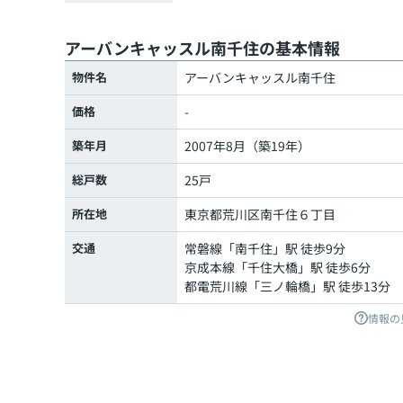
アーバンキャッスル南千住の基本情報
物件名
アーバンキャッスル南千住
価格
-
築年月
2007年8月（築19年）
総戸数
25戸
所在地
東京都
荒川区
南千住
６丁目
交通
常磐線
「
南千住
」駅 徒歩9分
京成本線
「
千住大橋
」駅 徒歩6分
都電荒川線
「
三ノ輪橋
」駅 徒歩13分
情報の