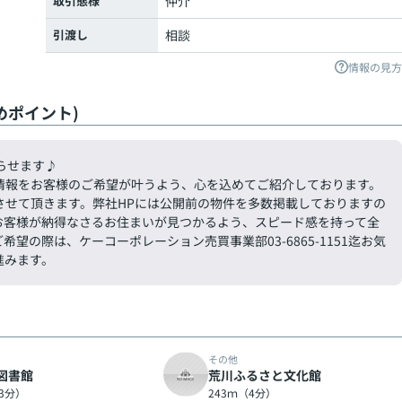
取引態様
仲介
引渡し
相談
情報の見方
めポイント)
らせます♪
情報をお客様のご希望が叶うよう、心を込めてご紹介しております。
させて頂きます。弊社HPには公開前の物件を多数掲載しておりますの
お客様が納得なさるお住まいが見つかるよう、スピード感を持って全
の際は、ケーコーポレーション売買事業部03-6865-1151迄お気
進みます。
その他
図書館
荒川ふるさと文化館
（3分）
243ｍ（4分）