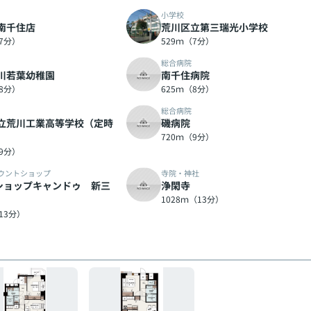
小学校
南千住店
荒川区立第三瑞光小学校
（7分）
529ｍ（7分）
総合病院
川若葉幼稚園
南千住病院
（8分）
625ｍ（8分）
総合病院
立荒川工業高等学校（定時
磯病院
720ｍ（9分）
（9分）
ウントショップ
寺院・神社
円ショップキャンドゥ 新三
浄閑寺
1028ｍ（13分）
13分）