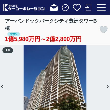
アーバンドックパークシティ豊洲タワーB
棟
空室2
1億5,980万円～2億2,800万円
1
/
8