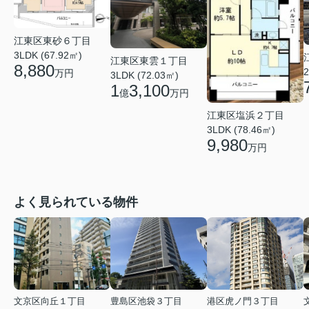
江東区東砂６丁目
3LDK (67.92㎡)
江東区東雲１丁目
8,880
2
万円
3LDK (72.03㎡)
1
3,100
億
万円
江東区塩浜２丁目
3LDK (78.46㎡)
9,980
万円
よく見られている物件
文京区向丘１丁目
豊島区池袋３丁目
港区虎ノ門３丁目