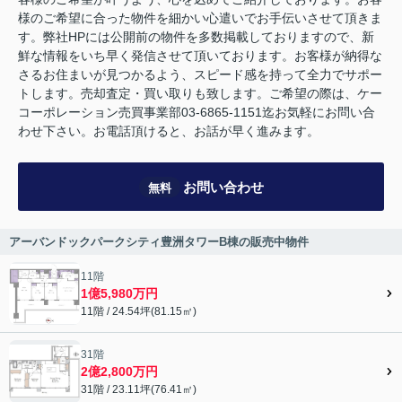
様のご希望に合った物件を細かい心遣いでお手伝いさせて頂きま
す。弊社HPには公開前の物件を多数掲載しておりますので、新
鮮な情報をいち早く発信させて頂いております。お客様が納得な
さるお住まいが見つかるよう、スピード感を持って全力でサポー
トします。売却査定・買い取りも致します。ご希望の際は、ケー
コーポレーション売買事業部03-6865-1151迄お気軽にお問い合
わせ下さい。お電話頂けると、お話が早く進みます。
お問い合わせ
無料
アーバンドックパークシティ豊洲タワーB棟の販売中物件
11階
1億5,980万円
11階 / 24.54坪(81.15㎡)
31階
2億2,800万円
31階 / 23.11坪(76.41㎡)