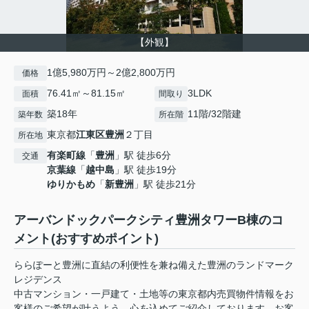
【外観】
1億5,980万円～2億2,800万円
価格
76.41㎡～81.15㎡
3LDK
面積
間取り
築18年
11階/32階建
築年数
所在階
東京都
江東区
豊洲
２丁目
所在地
有楽町線
「
豊洲
」駅 徒歩6分
交通
京葉線
「
越中島
」駅 徒歩19分
ゆりかもめ
「
新豊洲
」駅 徒歩21分
アーバンドックパークシティ豊洲タワーB棟のコ
メント(おすすめポイント)
ららぽーと豊洲に直結の利便性を兼ね備えた豊洲のランドマーク
レジデンス
中古マンション・一戸建て・土地等の東京都内売買物件情報をお
客様のご希望が叶うよう、心を込めてご紹介しております。お客