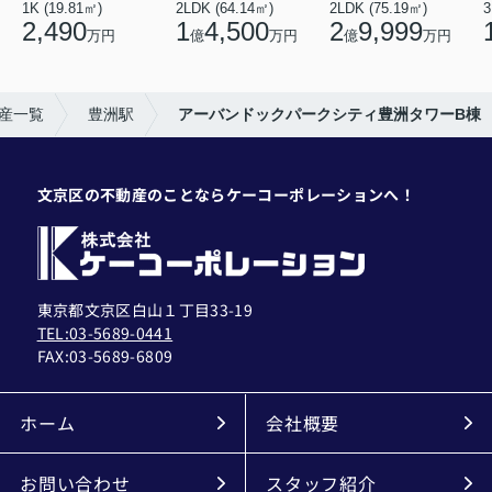
1K (19.81㎡)
2LDK (64.14㎡)
2LDK (75.19㎡)
3
2,490
1
4,500
2
9,999
万円
億
万円
億
万円
産一覧
豊洲駅
アーバンドックパークシティ豊洲タワーB棟
文京区の不動産のことならケーコーポレーションへ！
東京都文京区白山１丁目33-19
TEL:03-5689-0441
FAX:
03-5689-6809
ホーム
会社概要
お問い合わせ
スタッフ紹介