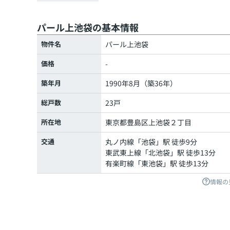
パール上池袋の基本情報
物件名
パール上池袋
価格
-
築年月
1990年8月（築36年）
総戸数
23戸
所在地
東京都
豊島区
上池袋
２丁目
交通
丸ノ内線
「
池袋
」駅 徒歩9分
東武東上線
「
北池袋
」駅 徒歩13分
有楽町線
「
東池袋
」駅 徒歩13分
情報の