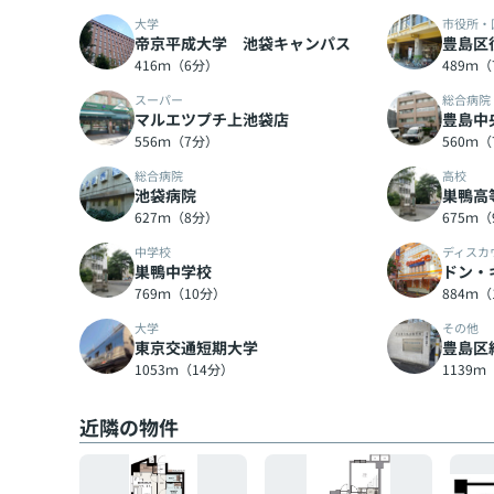
大学
市役所・
帝京平成大学 池袋キャンパス
豊島区
416ｍ（6分）
489ｍ
スーパー
総合病院
マルエツプチ上池袋店
豊島中
556ｍ（7分）
560ｍ
総合病院
高校
池袋病院
巣鴨高
627ｍ（8分）
675ｍ
中学校
ディスカ
巣鴨中学校
ドン・
769ｍ（10分）
884ｍ（
大学
その他
東京交通短期大学
豊島区
1053ｍ（14分）
1139ｍ
近隣の物件