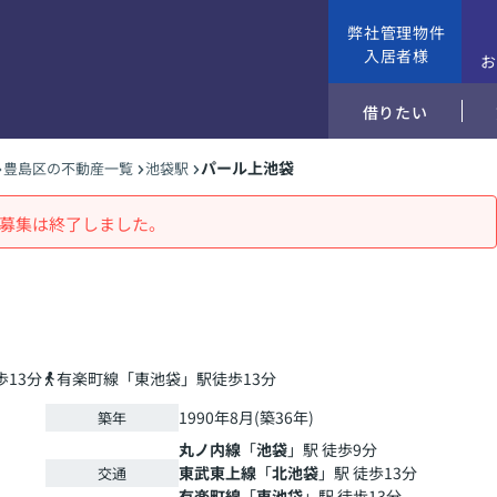
弊社管理物件
入居者様
借りたい
パール上池袋
豊島区の不動産一覧
池袋駅
募集は終了しました。
13分
有楽町線「東池袋」駅徒歩13分
1990年8月(築36年)
築年
丸ノ内線
「
池袋
」駅 徒歩9分
東武東上線
「
北池袋
」駅 徒歩13分
交通
有楽町線
「
東池袋
」駅 徒歩13分