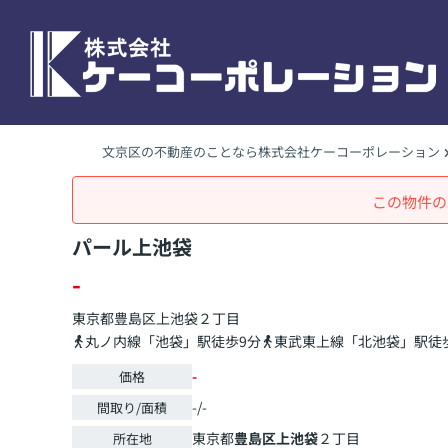
文京区の不動産のことなら株式会社ケーコーポレーション
この物件の
パール上池袋
-
東京都
豊島区
上池袋
２丁目
丸ノ内線「池袋」駅徒歩9分
東武東上線「北池袋」駅徒歩
-
価格
-/-
間取り/面積
東京都
豊島区
上池袋
２丁目
所在地