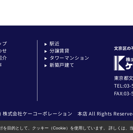
ップ
駅近
▶
文京区の
わせ
分譲賃貸
▶
紹介
タワーマンション
▶
声
新築戸建て
▶
東京都文
TEL:03-
FAX:03-
c) 株式会社ケーコーポレーション 本店 All Rights Reserve
を目的として、クッキー（Cookie）を使用しています。
詳しくは、