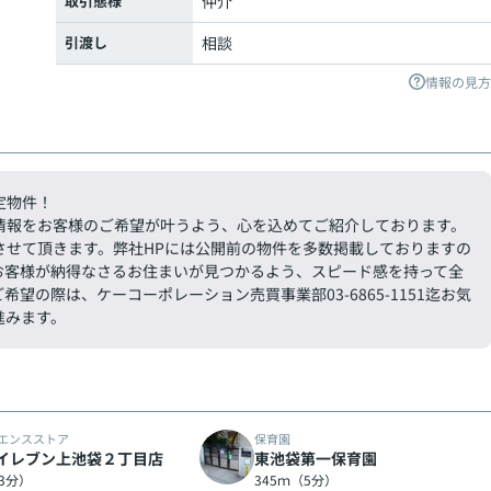
取引態様
仲介
引渡し
相談
情報の見方
定物件！
情報をお客様のご希望が叶うよう、心を込めてご紹介しております。
させて頂きます。弊社HPには公開前の物件を多数掲載しておりますの
お客様が納得なさるお住まいが見つかるよう、スピード感を持って全
の際は、ケーコーポレーション売買事業部03-6865-1151迄お気
進みます。
エンスストア
保育園
イレブン上池袋２丁目店
東池袋第一保育園
（3分）
345ｍ（5分）