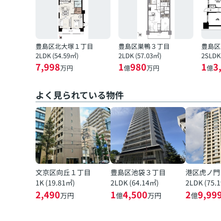
豊島区北大塚１丁目
豊島区巣鴨３丁目
豊島区
2LDK (54.59㎡)
2LDK (57.03㎡)
2SLDK
7,998
1
980
1
3
万円
億
万円
億
よく見られている物件
文京区向丘１丁目
豊島区池袋３丁目
港区虎ノ門
1K (19.81㎡)
2LDK (64.14㎡)
2LDK (75.
2,490
1
4,500
2
9,99
万円
億
万円
億