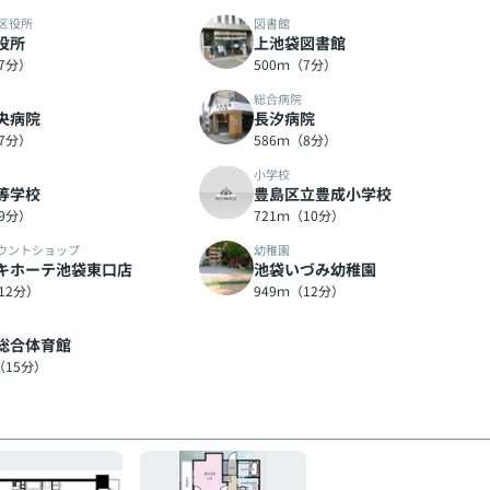
区役所
図書館
役所
上池袋図書館
（7分）
500ｍ（7分）
総合病院
央病院
長汐病院
（7分）
586ｍ（8分）
小学校
等学校
豊島区立豊成小学校
（9分）
721ｍ（10分）
ウントショップ
幼稚園
キホーテ池袋東口店
池袋いづみ幼稚園
12分）
949ｍ（12分）
総合体育館
（15分）